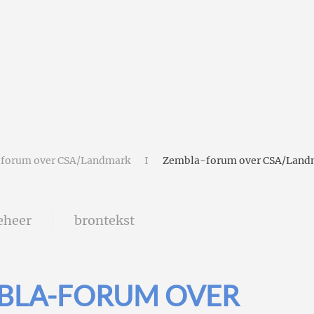
forum over CSA/Landmark
Zembla-forum over CSA/Landm
eheer
brontekst
BLA-FORUM OVER