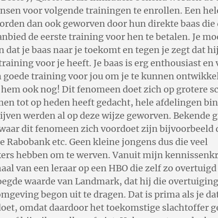
nsen voor volgende trainingen te enrollen. Een hel
rden dan ook geworven door hun direkte baas die
bied de eerste training voor hen te betalen. Je moe
n dat je baas naar je toekomt en tegen je zegt dat hi
training voor je heeft. Je baas is erg enthousiast en
n goede training voor jou om je te kunnen ontwikke
t hem ook nog! Dit fenomeen doet zich op grotere s
en tot op heden heeft gedacht, hele afdelingen bi
rijven werden al op deze wijze geworven. Bekende g
waar dit fenomeen zich voordoet zijn bijvoorbeeld
de Rabobank etc. Geen kleine jongens dus die veel
rs hebben om te werven. Vanuit mijn kennissenkr
haal van een leraar op een HBO die zelf zo overtuig
egde waarde van Landmark, dat hij die overtuiging
mgeving begon uit te dragen. Dat is prima als je da
doet, omdat daardoor het toekomstige slachtoffer g