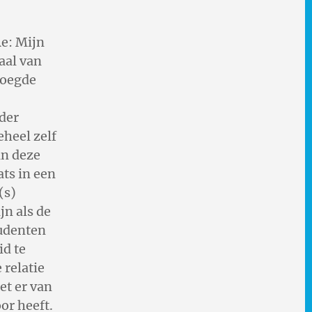
Re: Mijn
aal van
voegde
nder
eheel zelf
an deze
ats in een
(s)
jn als de
tudenten
id te
 relatie
et er van
or heeft.