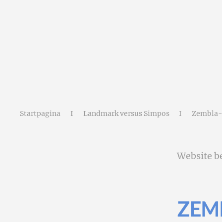
Terug naar hoofdinhoud
Startpagina
Landmark versus Simpos
Zembla-
Website b
ZEM