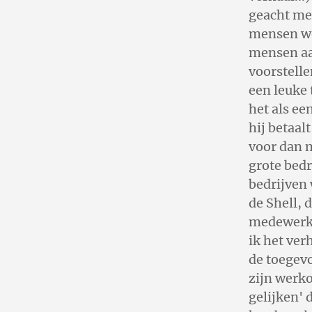
geacht me
mensen wo
mensen aan
voorstelle
een leuke 
het als ee
hij betaal
voor dan m
grote bed
bedrijven 
de Shell, 
medewerke
ik het ver
de toegevo
zijn werko
gelijken' 