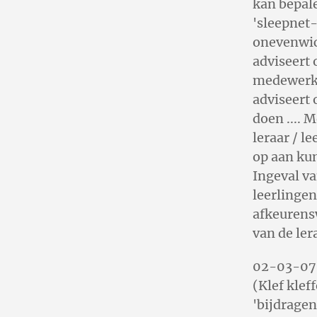
kan bepale
'sleepnet-
onevenwic
adviseert 
medewerker
adviseert
doen .... 
leraar / l
op aan kun
Ingeval va
leerlingen
afkeurensw
van de le
02-03-07 | 
(Klef kleff
'bijdragen