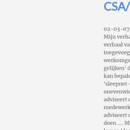
CSA
02-03-07 | 
Mijn verha
verhaal va
toegevoegd
werkomgevi
gelijken' 
kan bepale
'sleepnet-
onevenwic
adviseert 
medewerker
adviseert
doen .... 