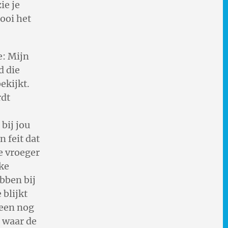
ie je
gooi het
e: Mijn
d die
ekijkt.
rdt
bij jou
n feit dat
e vroeger
jke
bben bij
 blijkt
j een nog
p waar de