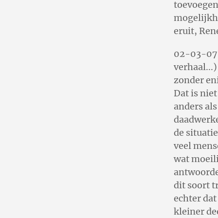
toevoegen 
mogelijkhed
eruit, Ren
02-03-07 |
verhaal...)
zonder eni
Dat is nie
anders als
daadwerkel
de situati
veel mens
wat moeili
antwoorde
dit soort 
echter dat
kleiner de