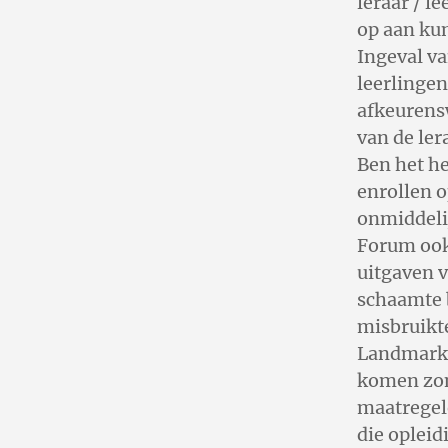
leraar / l
op aan kun
Ingeval va
leerlingen
afkeurensw
van de le
Ben het h
enrollen o
onmiddelij
Forum ook
uitgaven v
schaamte b
misbruikt
Landmark 
komen zon
maatregel
die opleid