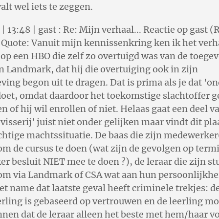
alt wel iets te zeggen.
 13:48 | gast : Re: Mijn verhaal... Reactie op gast (
) Quote: Vanuit mijn kennissenkring ken ik het verh
 op een HBO die zelf zo overtuigd was van de toege
 Landmark, dat hij die overtuiging ook in zijn
ng begon uit te dragen. Dat is prima als je dat 'o
doet, omdat daardoor het toekomstige slachtoffer g
n of hij wil enrollen of niet. Helaas gaat een deel v
visserij' juist niet onder gelijken maar vindt dit pla
htige machtssituatie. De baas die zijn medewerker
om de cursus te doen (wat zijn de gevolgen op termi
 besluit NIET mee te doen ?), de leraar die zijn s
 om via Landmark of CSA wat aan hun persoonlijkhe
Met name dat laatste geval heeft criminele trekjes: de
eerling is gebaseerd op vertrouwen en de leerling mo
nen dat de leraar alleen het beste met hem/haar vo