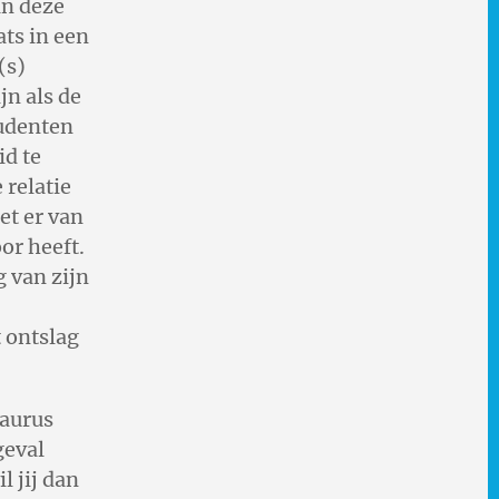
an deze
ats in een
(s)
jn als de
tudenten
id te
 relatie
et er van
or heeft.
g van zijn
t ontslag
taurus
 geval
l jij dan