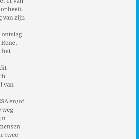
et er van
or heeft.
g van zijn
t ontslag
e Rene,
 het
dit
ch
l van
CSA en/of
e weg
jn
s mensen
le twee