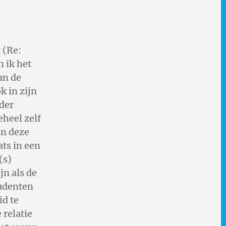
t (Re:
n ik het
an de
k in zijn
nder
eheel zelf
an deze
ats in een
(s)
jn als de
tudenten
id te
 relatie