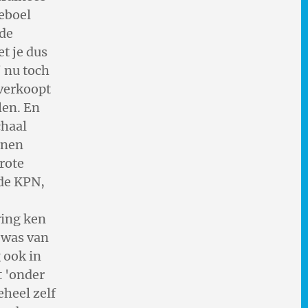
eboel
 de
t je dus
j nu toch
 verkoopt
len. En
chaal
nnen
rote
 de KPN,
ing ken
d was van
 ook in
t 'onder
eheel zelf