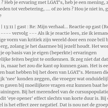
? Heb je ervaring met LGAT's, heb je een mening, z
en tot verbetering, .... of zo iets ? Hou je niet in, 
e
 13:11 | gast : Re: Mijn verhaal... Reactie op gast (R
 ---- vervolg --- Als ik je reactie lees, zie ik ieman
ge vorm van kritiek zijn wereld door een roze bril b
t erg, zolang je het daarmee bij jezelf houdt. Het wo
 je op basis van je eigen (beperkte) ervaringen
ijke feiten begint te ontkennen. Ik zeg niet dat dat 
e is, maar het zou die kant op kunnen gaan. Het is ee
en baat hebben bij het doen van LGAT's. Mensen di
jk 'nee' konden zeggen, die vroeger wat onduideli
n gaven bij moeilijkere vragen enz kunnen baat he
trainingen. Bij het merendeel van de cursuspopulatie
 dit 'eye opener' effect slechts van korte duur is. Bi
el is het effect zeer negatief. Dat is nou net de groe