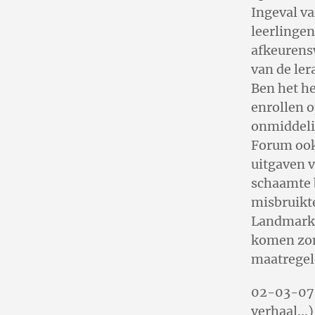
Ingeval va
leerlingen
afkeurensw
van de le
Ben het h
enrollen o
onmiddelij
Forum ook
uitgaven v
schaamte b
misbruikt
Landmark 
komen zon
maatregel
02-03-07 |
verhaal...