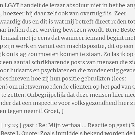
n LGAT handelt de leraar absoluut niet in het belan
, hoezeer hij daar zelf ook van overtuigd is. Zeer
aardig dus en dit is wat mij betreft direct reden to
raar indien deze werving bewezen wordt. Rene Best
elemaal met je eens dat wanneer iemand begint met
p zijn werk en vanuit een machtspositie, dit op een
k ontslag zou moeten komen te staan. Zo las ik op 
 een aantal schrikbarende posts van mensen die zi
oor huisarts en psychiater en die zonder enig gevoe
eschreven hoe zij hun positie gebruikten (lees:
en) om nietsvermoedende clienten op het pad van 
te zetten. Onbegrijpelijk dat deze mensen hier me
der dat een inspectie voor volksgezondheid hier zi
en tegen neemt! Groet, J
 13:23 | gast : Re: Mijn verhaal... Reactie op gast (
) Beste J, Quote: Zoals inmiddels bekend worden de 