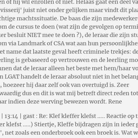
n of hij wil enrollen of niet. Helaas gaat een deel v
visserij' juist niet onder gelijken maar vindt dit pla
htige machtssituatie. De baas die zijn medewerker
om de cursus te doen (wat zijn de gevolgen op termi
 besluit NIET mee te doen ?), de leraar die zijn s
 om via Landmark of CSA wat aan hun persoonlijkhe
Met name dat laatste geval heeft criminele trekjes: de
eerling is gebaseerd op vertrouwen en de leerling mo
nen dat de leraar alleen het beste met hem/haar vo
n LGAT handelt de leraar absoluut niet in het belan
, hoezeer hij daar zelf ook van overtuigd is. Zeer
aardig dus en dit is wat mij betreft direct reden to
raar indien deze werving bewezen wordt. Rene
13:14 | gast : Re: Klef kleffer klefst ..... Reactie op 
er klefst .....) Stiertje, Kleffe bijdragen zijn in ieder
', net zoals een onderbroek ook een broek is. Wat wi