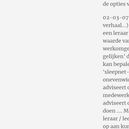
de opties v
02-03-07 |
verhaal...
een leraar
waarde van
werkomgevi
gelijken' 
kan bepale
'sleepnet-
onevenwic
adviseert 
medewerker
adviseert
doen .... 
leraar / l
op aan kun