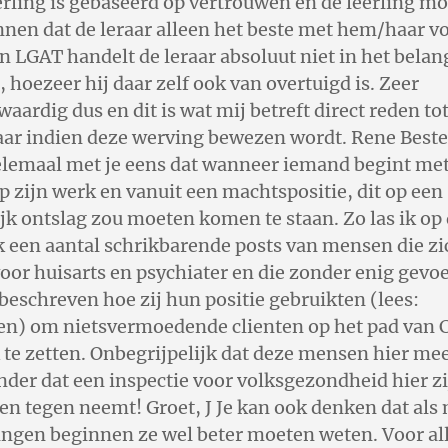
eerling is gebaseerd op vertrouwen en de leerling mo
nen dat de leraar alleen het beste met hem/haar vo
n LGAT handelt de leraar absoluut niet in het belan
, hoezeer hij daar zelf ook van overtuigd is. Zeer
aardig dus en dit is wat mij betreft direct reden to
raar indien deze werving bewezen wordt. Rene Best
elemaal met je eens dat wanneer iemand begint met
p zijn werk en vanuit een machtspositie, dit op een
k ontslag zou moeten komen te staan. Zo las ik op 
 een aantal schrikbarende posts van mensen die zi
oor huisarts en psychiater en die zonder enig gevoe
eschreven hoe zij hun positie gebruikten (lees:
en) om nietsvermoedende clienten op het pad van 
te zetten. Onbegrijpelijk dat deze mensen hier me
der dat een inspectie voor volksgezondheid hier zi
en tegen neemt! Groet, J Je kan ook denken dat al
ingen beginnen ze wel beter moeten weten. Voor al