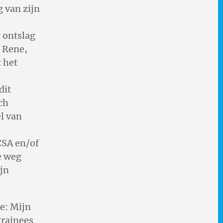
g van zijn
t ontslag
e Rene,
 het
dit
ch
l van
CSA en/of
e weg
jn
Re: Mijn
trainees