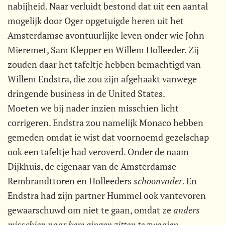
nabijheid. Naar verluidt bestond dat uit een aantal
mogelijk door Oger opgetuigde heren uit het
Amsterdamse avontuurlijke leven onder wie John
Mieremet, Sam Klepper en Willem Holleeder. Zij
zouden daar het tafeltje hebben bemachtigd van
Willem Endstra, die zou zijn afgehaakt vanwege
dringende business in de United States.
Moeten we bij nader inzien misschien licht
corrigeren. Endstra zou namelijk Monaco hebben
gemeden omdat ie wist dat voornoemd gezelschap
ook een tafeltje had veroverd. Onder de naam
Dijkhuis, de eigenaar van de Amsterdamse
Rembrandttoren en Holleeders 
schoonvader
. En
Endstra had zijn partner Hummel ook vantevoren
gewaarschuwd om niet te gaan, omdat ze 
anders
misschien naar hem gingen zitten te zwaaien
.