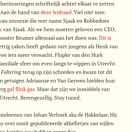
herinneringen schriftelijk achter elkaar te zetten
. Aan de hand van
deze leidraad
. Viel niet mee.
n van amnesie die met name Sjaak en Robbedoes
k
van Sjaak. Als we hem moeten geloven een CEO,
eshooter Beumer allemaal aan het doen was.
Dit is
rettig zaken heeft gedaan met jongens als Henk van
 we iets meer verwacht. Flupke van den Hurk
familiale sfeer om even langs te wippen in Utrecht.

Foltering
 terug op zijn schreden en kwam tot dit
elen getuigen Adriaanse en Van Gerwen hielden hun
erg
gaf flink gas
. Maar dat zijn we inmiddels van
trecht. Berengezellig. Stay tuned.
 meloenen van Johan Verhoek aka de Hakkelaar. Hij
y over nooit gepubliceerde akkefietjes van wijlen
 van Justitie zou hebben gezonden.