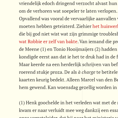
vriendelijk edoch dringend verzocht alvast hun 
om de verhoren wat soepeler te laten verlopen
Opvallend was vooral de vervaarlijke aanvalle
moeten hebben geteisterd. Ziehier
het huiswer
die bij god niet wist wat zijn grimmige troubl
wat Robbie er zelf van bakte
. Van iemand die p
de Meene (1) en Tonio Hooijmaijers (2) hadden
kondigde eerst aan dat ie het te druk had in de 
Maar keerde na een herderlijk schrijven van bef 
roerend stukje proza. De als 
à charge
 te betit
kaarten keurig bedekt. Alleen Marcel van den B
hem gewend. Kan woensdag gezellig worden in U
(1) Henk goochelde in het verleden wat met de
kwam er naar verluidt mee weg dankzij een essa
onze verzetsleider, dat hij naar het ministerie