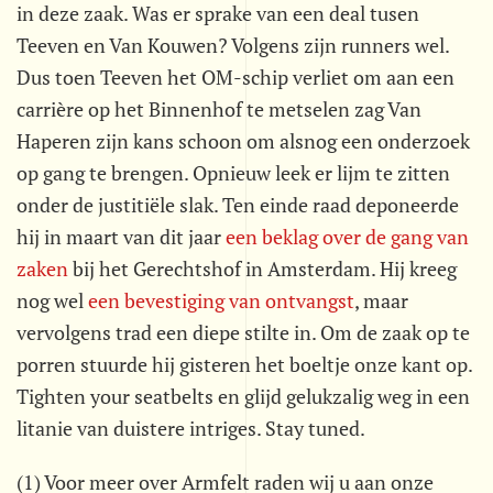
in deze zaak. Was er sprake van een deal tusen
Teeven en Van Kouwen? Volgens zijn runners wel.
Dus toen Teeven het OM-schip verliet om aan een
carrière op het Binnenhof te metselen zag Van
Haperen zijn kans schoon om alsnog een onderzoek
op gang te brengen. Opnieuw leek er lijm te zitten
onder de justitiële slak. Ten einde raad deponeerde
hij in maart van dit jaar
een beklag over de gang van
zaken
bij het Gerechtshof in Amsterdam. Hij kreeg
nog wel
een bevestiging van ontvangst
, maar
vervolgens trad een diepe stilte in. Om de zaak op te
porren stuurde hij gisteren het boeltje onze kant op.
Tighten your seatbelts en glijd gelukzalig weg in een
litanie van duistere intriges. Stay tuned.
(1) Voor meer over Armfelt raden wij u aan onze