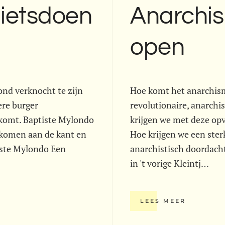
ietsdoen
Anarchi
open
ond verknocht te zijn
Hoe komt het anarchism
ere burger
revolutionaire, anarchi
ekomt. Baptiste Mylondo
krijgen we met deze opv
nkomen aan de kant en
Hoe krijgen we een ste
iste Mylondo Een
anarchistisch doordacht
in 't vorige Kleintj…
LEES MEER