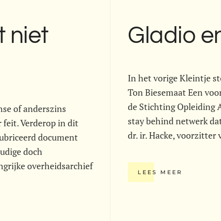
 niet
Gladio e
In het vorige Kleintje s
Ton Biesemaat Een voor
de Stichting Opleiding 
inse of anderszins
stay behind netwerk dat
 feit. Verderop in dit
dr. ir. Hacke, voorzitt
erubriceerd document
oudige doch
ngrijke overheidsarchief
LEES MEER