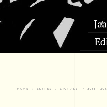
Ja
Ed
HOME
EDITIES
DIGITALE
2013 - 201