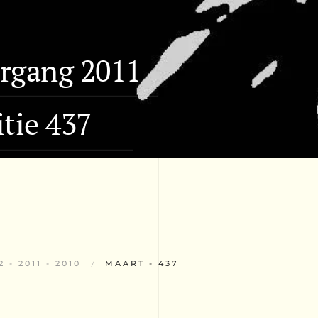
argang 2011
itie 437
2 - 2011 - 2010
MAART - 437