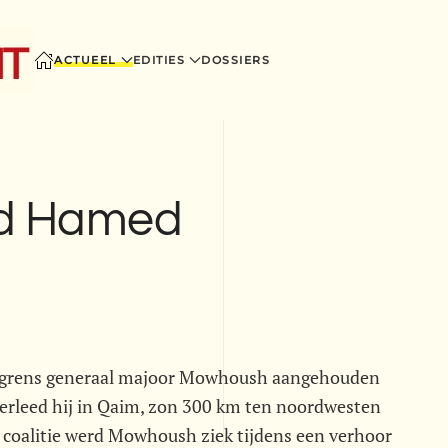
ACTUEEL
EDITIES
DOSSIERS
ed Hamed
se grens generaal majoor Mowhoush aangehouden
rleed hij in Qaim, zon 300 km ten noordwesten
coalitie werd Mowhoush ziek tijdens een verhoor