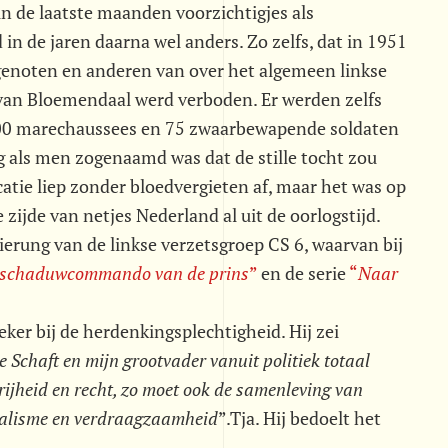
 in de laatste maanden voorzichtigjes als
n de jaren daarna wel anders. Zo zelfs, dat in 1951
jgenoten en anderen van over het algemeen linkse
van Bloemendaal werd verboden. Er werden zelfs
100 marechaussees en 75 zwaarbewapende soldaten
ng als men zogenaamd was dat de stille tocht zou
atie liep zonder bloedvergieten af, maar het was op
zijde van netjes Nederland al uit de oorlogstijd.
erung van de linkse verzetsgroep CS 6, waarvan bij
 schaduwcommando van de prins
”
en de serie
“
Naar
er bij de herdenkingsplechtigheid. Hij zei
 Schaft en mijn grootvader vanuit politiek totaal
vrijheid en recht, zo moet ook de samenleving van
icalisme en verdraagzaamheid
”.Tja. Hij bedoelt het