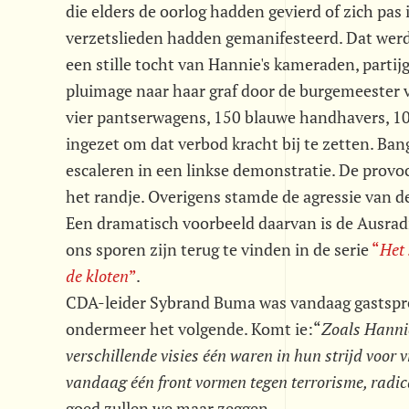
die elders de oorlog hadden gevierd of zich pas
verzetslieden hadden gemanifesteerd. Dat werd i
een stille tocht van Hannie's kameraden, parti
pluimage naar haar graf door de burgemeester 
vier pantserwagens, 150 blauwe handhavers, 
ingezet om dat verbod kracht bij te zetten. Ba
escaleren in een linkse demonstratie. De provoc
het randje. Overigens stamde de agressie van de 
Een dramatisch voorbeeld daarvan is de Ausradi
ons sporen zijn terug te vinden in de serie
“
Het
de kloten
”
.
CDA-leider Sybrand Buma was vandaag gastsprek
ondermeer het volgende. Komt ie:“
Zoals Hannie
verschillende visies één waren in hun strijd voor 
vandaag één front vormen tegen terrorisme, rad
goed zullen we maar zeggen.