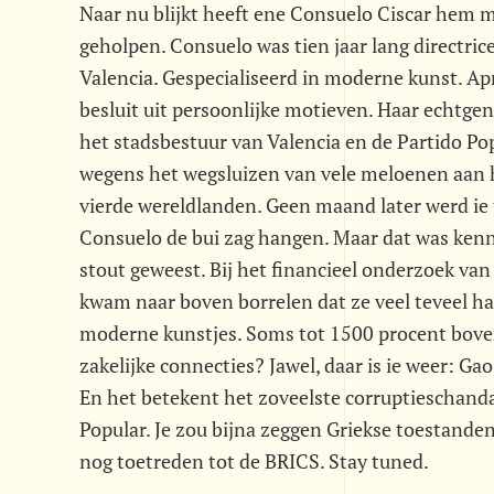
Naar nu blijkt heeft ene Consuelo Ciscar hem m
geholpen. Consuelo was tien jaar lang directri
Valencia. Gespecialiseerd in moderne kunst. Apr
besluit uit persoonlijke motieven. Haar echtge
het stadsbestuur van Valencia en de Partido Po
wegens het wegsluizen van vele meloenen aan 
vierde wereldlanden. Geen maand later werd ie t
Consuelo de bui zag hangen. Maar dat was kenne
stout geweest. Bij het financieel onderzoek v
kwam naar boven borrelen dat ze veel teveel had
moderne kunstjes. Soms tot 1500 procent bove
zakelijke connecties? Jawel, daar is ie weer: Ga
En het betekent het zoveelste corruptieschanda
Popular. Je zou bijna zeggen Griekse toestanden
nog toetreden tot de BRICS. Stay tuned.