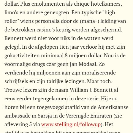
dollar. Plus emolumenten als chique hotelkamers,
limo’s en andere geneugten. Een typische "high
roller" wiens personalia door de (mafia-) leiding van
de betrokken casino’s keurig werden afgeschermd.
Bennett werd niet voor niks in de watten werd
gelegd. In de afgelopen tien jaar verloor hij met zijn
gokactiviteiten minimaal 8 miljoen dollar. Nou is de
voormalige drugs czar geen Jan Modaal. Zo
verdiende hij miljoenen aan zijn moraliserende
schrijfsels en zijn talrijke lezingen. Maar toch.
Trouwe lezers zijn de naam William J. Bennett al
eens eerder tegengekomen in deze serie. Hij zou
horen bij een toegevoegd staflid van de Amerikaanse
ambassade in Sarsja in de Verenigde Emiraten (zie
aflevering 5 via
www.stelling.nl/followup
). Het
staflid was betrokken bij een wapensmokkel naar