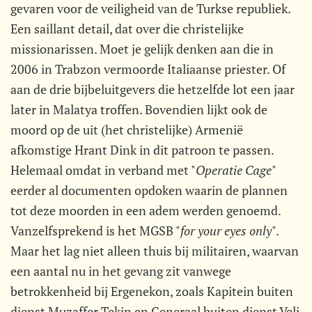
gevaren voor de veiligheid van de Turkse republiek.
Een saillant detail, dat over die christelijke
missionarissen. Moet je gelijk denken aan die in
2006 in Trabzon vermoorde Italiaanse priester. Of
aan de drie bijbeluitgevers die hetzelfde lot een jaar
later in Malatya troffen. Bovendien lijkt ook de
moord op de uit (het christelijke) Armenië
afkomstige Hrant Dink in dit patroon te passen.
Helemaal omdat in verband met "
Operatie Cage
"
eerder al documenten opdoken waarin de plannen
tot deze moorden in een adem werden genoemd.
Vanzelfsprekend is het MGSB "
for your eyes only
".
Maar het lag niet alleen thuis bij militairen, waarvan
een aantal nu in het gevang zit vanwege
betrokkenheid bij Ergenekon, zoals Kapitein buiten
dienst Muzaffer Tekin en Generaal buiten dienst Veli