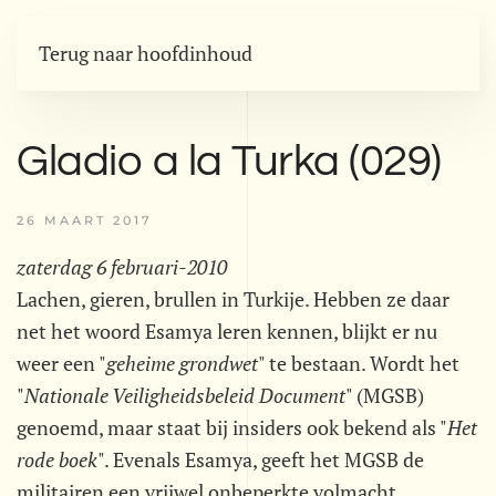
Terug naar hoofdinhoud
Gladio a la Turka (029)
26 MAART 2017
zaterdag 6 februari-2010
Lachen, gieren, brullen in Turkije. Hebben ze daar
net het woord Esamya leren kennen, blijkt er nu
weer een "
geheime grondwet
" te bestaan. Wordt het
"
Nationale Veiligheidsbeleid Document
" (MGSB)
genoemd, maar staat bij insiders ook bekend als "
Het
rode boek
". Evenals Esamya, geeft het MGSB de
militairen een vrijwel onbeperkte volmacht.