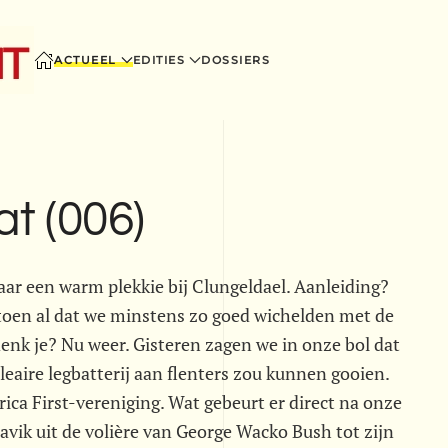
ACTUEEL
EDITIES
DOSSIERS
t (006)
ar een warm plekkie bij Clungeldael. Aanleiding?
 toen al dat we minstens zo goed wichelden met de
t denk je? Nu weer. Gisteren zagen we in onze bol dat
leaire legbatterij aan flenters zou kunnen gooien.
ca First-vereniging. Wat gebeurt er direct na onze
ik uit de volière van George Wacko Bush tot zijn