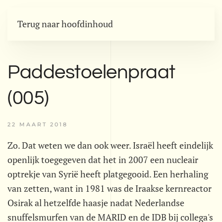
Terug naar hoofdinhoud
Paddestoelenpraat
(005)
22 MAART 2018
Zo. Dat weten we dan ook weer. Israël heeft eindelijk
openlijk toegegeven dat het in 2007 een nucleair
optrekje van Syrië heeft platgegooid. Een herhaling
van zetten, want in 1981 was de Iraakse kernreactor
Osirak al hetzelfde haasje nadat Nederlandse
snuffelsmurfen van de MARID en de IDB bij collega's