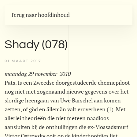
Terug naar hoofdinhoud
Shady (078)
01 MAART 2017
maandag 29 november-2010
Pats. Is een Zweedse doorgestudeerde chemiepiloot
nog niet met zogenaamd nieuwe gegevens over het
slordige heengaan van Uwe Barschel aan komen
zetten, of göd en ällemän valt eroverheen (1). Met
allerlei theorieën die niet meteen naadloos
aansluiten bij de onthullingen die ex-Mossadsmurf
Victor Ostrovsky ooit op de kinderhoofdjes liet