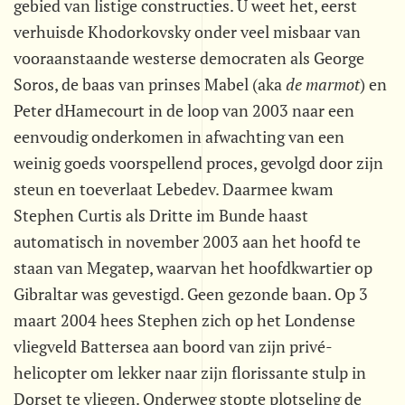
gebied van listige constructies. U weet het, eerst
verhuisde Khodorkovsky onder veel misbaar van
vooraanstaande westerse democraten als George
Soros, de baas van prinses Mabel (aka 
de marmot
) en
Peter dHamecourt in de loop van 2003 naar een
eenvoudig onderkomen in afwachting van een
weinig goeds voorspellend proces, gevolgd door zijn
steun en toeverlaat Lebedev. Daarmee kwam
Stephen Curtis als Dritte im Bunde haast
automatisch in november 2003 aan het hoofd te
staan van Megatep, waarvan het hoofdkwartier op
Gibraltar was gevestigd. Geen gezonde baan. Op 3
maart 2004 hees Stephen zich op het Londense
vliegveld Battersea aan boord van zijn privé-
helicopter om lekker naar zijn florissante stulp in
Dorset te vliegen. Onderweg stopte plotseling de