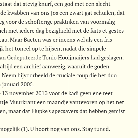
staat dat stevig knurf, een god met een slecht
 de kwabben van ons Jos een zwart gat schuilen, dat
g voor de schofterige praktijken van voormalig
ch niet iedere dag bezighield met de faits et gestes
au. Maar Baeten was er ineens wel als een fris
k het toneel op te hijsen, nadat die simpele
van Gedeputeerde Tonio Hooijmaijers had geslagen.
altijd een archief aanwezig, waaruit de goden
 Neem bijvoorbeeld de cruciale coup die het duo
 januari 2005.
p 13 november 2013 voor de kadi geen ene reet
intje Muurkrant een maandje vantevoren op het net
ken, maar dat Flupke's specsavers dat hebben gemist
 mogelijk (1). U hoort nog van ons. Stay tuned.