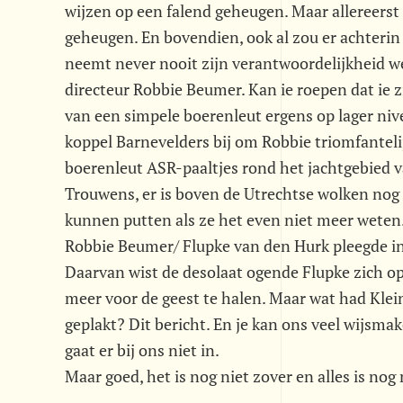
wijzen op een falend geheugen. Maar allereerst 
geheugen. En bovendien, ook al zou er achterin
neemt never nooit zijn verantwoordelijkheid we
directeur Robbie Beumer. Kan ie roepen dat ie zi
van een simpele boerenleut ergens op lager nive
koppel Barnevelders bij om Robbie triomfantelij
boerenleut ASR-paaltjes rond het jachtgebied 
Trouwens, er is boven de Utrechtse wolken nog 
kunnen putten als ze het even niet meer weten.
Robbie Beumer/ Flupke van den Hurk pleegde in
Daarvan wist de desolaat ogende Flupke zich o
meer voor de geest te halen. Maar wat had Kle
geplakt? Dit bericht. En je kan ons veel wijsma
gaat er bij ons niet in.
Maar goed, het is nog niet zover en alles is nog