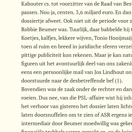
Kabouter cs. tot voorzitter van de Raad van B
passen. Nou ja, centen. 3,6 miljard euro. En dan
dossiertje afweet. Ook niet uit de periode voor 
Robbie Beumer was. Tuurlijk, daar babbelde hij 
Koetjes, kalfjes, lekkere wijven, Tonio Hooijmaij
toen al ruim en breed in juridische sferen verze
pittige publiciteit kon rekenen. Maar je kan nat
figuren uit het avontuurlijk deel van ons zakenl
eens een persoonlijke mail van Jos Lindhout ontv
doorstuurde naar de desbetreffende bef (1).
Bovendien was de zaak onder de rechter en dan 
roeien. Dus nee, van die PSL-affaire wist hij inh
het verhoor van gisteren het dossier laten lic
laten doorsnuffelen om te zien of ASR ergens ie
intermediair door Beumer moedwillig was gekee
financiële trubbels waren geraakt cq. op de ke