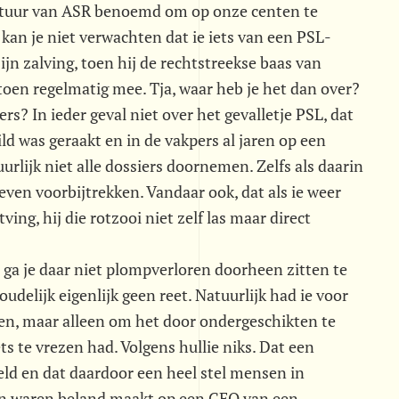
estuur van ASR benoemd om op onze centen te
 kan je niet verwachten dat ie iets van een PSL-
zijn zalving, toen hij de rechtstreekse baas van
toen regelmatig mee. Tja, waar heb je het dan over?
ers? In ieder geval niet over het gevalletje PSL, dat
ild was geraakt en in de vakpers al jaren op een
uurlijk niet alle dossiers doornemen. Zelfs als daarin
even voorbijtrekken. Vandaar ook, dat als ie weer
ing, hij die rotzooi niet zelf las maar direct
ga je daar niet plompverloren doorheen zitten te
oudelijk eigenlijk geen reet. Natuurlijk had ie voor
hten, maar alleen om het door ondergeschikten te
ts te vrezen had. Volgens hullie niks. Dat een
ld en dat daardoor een heel stel mensen in
ien waren beland maakt op een CEO van een