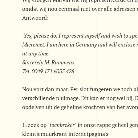
omdat wij nou eenmaal niet over alle adresse
Antwoord:
Yes, please do. I represent myself and wish to sp
Mieremet. I am here in Germany and will enclose 
at any time.
Sincerely M. Rummens.
Tel. 0049 171 6055 428
Nou vort dan maar. Per slot fungeren we toch al
verschillende pluimage. Dit kan er nog wel bij.
opdelven uit de geheime krochten van het avont
1. zoek op "
toenbreker
" in onze rappe geheel g
kleintjemuurkrant internetpagina's