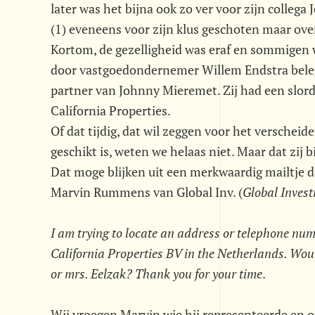
later was het bijna ook zo ver voor zijn colleg
(1) eveneens voor zijn klus geschoten maar ove
Kortom, de gezelligheid was eraf en sommigen 
door vastgoedondernemer Willem Endstra belegde
partner van Johnny Mieremet. Zij had een slordi
California Properties.
Of dat tijdig, dat wil zeggen voor het verschei
geschikt is, weten we helaas niet. Maar dat zij 
Dat moge blijken uit een merkwaardig mailtje 
Marvin Rummens van Global Inv. (
Global Inves
I am trying to locate an address or telephone numb
California Properties BV in the Netherlands. Would
or mrs. Eelzak? Thank you for your time
.
Wij vroegen Marvin wie hij representeerde en o