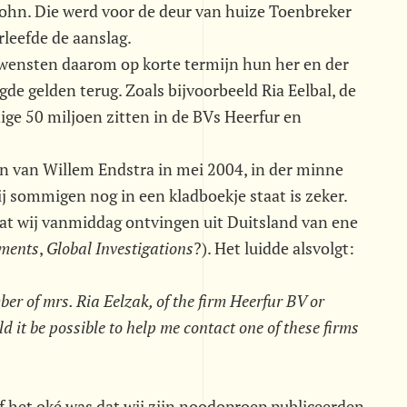
a John. Die werd voor de deur van huize Toenbreker
rleefde de aanslag.
wensten daarom op korte termijn hun her en der
 gelden terug. Zoals bijvoorbeeld Ria Eelbal, de
ge 50 miljoen zitten in de BVs Heerfur en
den van Willem Endstra in mei 2004, in der minne
bij sommigen nog in een kladboekje staat is zeker.
dat wij vanmiddag ontvingen uit Duitsland van ene
tments
,
Global Investigations
?). Het luidde alsvolgt:
er of mrs. Ria Eelzak, of the firm Heerfur BV or
 it be possible to help me contact one of these firms
f het oké was dat wij zijn noodoproep publiceerden,