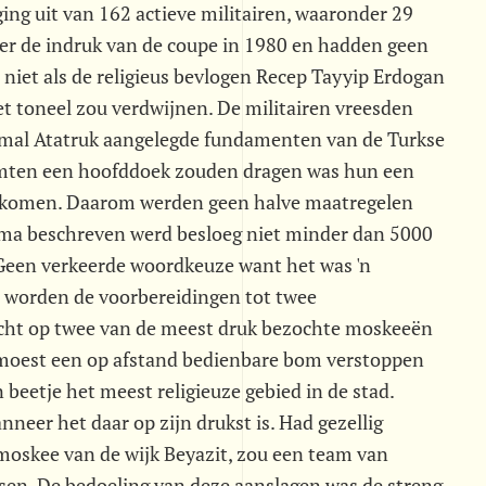
ing uit van 162 actieve militairen, waaronder 29
der de indruk van de coupe in 1980 en hadden geen
 niet als de religieus bevlogen Recep Tayyip Erdogan
et toneel zou verdwijnen. De militairen vreesden
Kemal Atatruk aangelegde fundamenten van de Turkse
uimten een hoofddoek zouden dragen was hun een
oorkomen. Daarom werden geen halve maatregelen
ma beschreven werd besloeg niet minder dan 5000
 Geen verkeerde woordkeuze want het was 'n
worden de voorbereidingen tot twee
richt op twee van de meest druk bezochte moskeeën
 moest een op afstand bedienbare bom verstoppen
 beetje het meest religieuze gebied in de stad.
neer het daar op zijn drukst is. Had gezellig
moskee van de wijk Beyazit, zou een team van
sen. De bedoeling van deze aanslagen was de streng