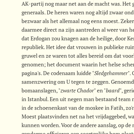
AK-partij nog maar net aan de macht was. Het g
generaals. De heren waren nog altijd zwaar on
bezwaar als het allemaal nog eens moest. Zeker
daarmee direct na zijn aantreden al weer van h
dat Erdogan zou knagen aan de heilige, door 
republiek. Het idee dat vrouwen in publieke r
gruwel en ze waren tot alles bereid om dat v
genomen; het document waarin het helse sche
pagina's. De codenaam luidde "
Sledgehammer
".
samenzwering om U tegen te zeggen. Genoemd 
bomaanslagen, "
zwarte Chador
" en "
baard
", ge
in Istanbul. Een uit negen man bestaand team
in de schoenenkast van de moskee in Fatih, zo'n
Moest plaatsvinden net na het vrijdaggebed, wan
kunnen worden. Voor de andere aanslag, op de 
gendarme officieren een soortgelijke bom plaat