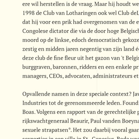
ere wil herstellen is de vraag. Maar hij houdt wel
1998 de Club van Lotharingen ook wel Club deLor
dat hij voor een prik had overgenomen van de e
Congolese dictator die via de door hoge Belgis
moord op de linkse, edoch democratisch gekoz
zestig en midden jaren negentig van zijn land 
deze club de fine fleur uit het gazon van 't Bel
burggraven, baronnen, ridders en een enkele pri
managers, CEOs, advocaten, administrateurs et
Opvallende namen in deze speciale context? Ja
Industries tot de gerenommeerde leden. Found
Boas. Volgens een rapport van de gerechtelijke 
rijkswachtgeneraal Beaurir, Paul vanden Boey
sexuele strapatsen*. Het zou daarbij vooral g
sexparties in een villa in St.-Genesius-Rode 