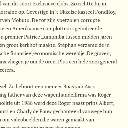
 van dit soort exclusieve clubs. Zo richtte hij in
raine op. Gevestigd in 't Ukkelse kasteel FondRoy,
rven Mobutu. De tot zijn voetzolen corrupte
che en Amerikaanse complotteurs geïnitieerde
en premier Patrice Lumumba tussen midden jaren
één groot kerkhof maakte. Stéphan verzamelde in
gische financieel/economische wereldje. De graven,
ns vliegen je om de oren. Plus een hele zooi general
cetera.
wel. Zo behoort een meneer Boas van Asco
ing father van deze wapenhandelfirma was Roger
politie uit 1988 werd deze Roger naast prins Albert,
nants en Charly de Pauw gechanteerd vanwege hun
aan om videobeelden die waren gemaakt van
waaraan ook minderjarigen deelnamen.