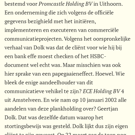
bestemd voor
Promcastle Holding BV
in Uithoorn.
Een onderneming die zich volgens de officiële
gegevens bezighield met het initiëren,
implementeren en executeren van commerciële
communicatieprojecten. Volgens het oorspronkelijke
verhaal van Dolk was dat de cliënt voor wie hij bij
een bank effe moest checken of het HSBC-
document wel echt was. Maar misschien was ook
hier sprake van een papegaaieneffect. Hoewel. Wie
bleek de enige aandeelhouder van dit
communicatieve vehikel te zijn?
ECE Holding BV
4
uit Amstelveen. En wie nam op 10 januari 2002 alle
aandelen van deze plankholding over? Geertjan
Dolk. Dat was dezelfde datum waarop het
stortingsbewijs was gesteld. Dolk lijkt dus zijn eigen
cliënt te zijn geweest. Op 22 maart zag de toen nog