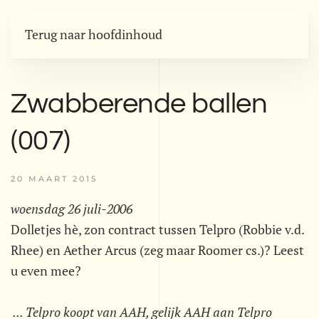
Terug naar hoofdinhoud
Zwabberende ballen
(007)
20 MAART 2015
woensdag 26 juli-2006
Dolletjes hè, zon contract tussen Telpro (Robbie v.d.
Rhee) en Aether Arcus (zeg maar Roomer cs.)? Leest
u even mee?
... Telpro koopt van AAH, gelijk AAH aan Telpro