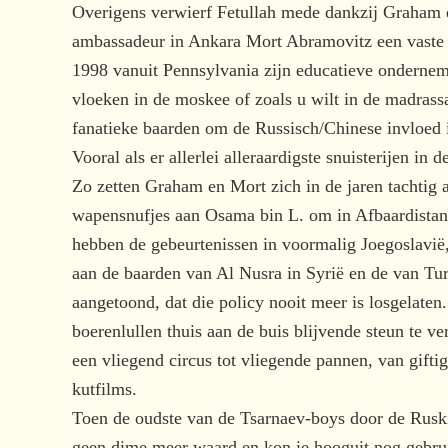
Overigens verwierf Fetullah mede dankzij Graham 
ambassadeur in Ankara Mort Abramovitz een vaste wo
1998 vanuit Pennsylvania zijn educatieve ondernemi
vloeken in de moskee of zoals u wilt in de madrass
fanatieke baarden om de Russisch/Chinese invloed i
Vooral als er allerlei alleraardigste snuisterijen i
Zo zetten Graham en Mort zich in de jaren tachtig 
wapensnufjes aan Osama bin L. om in Afbaardistan
hebben de gebeurtenissen in voormalig Joegoslavië,
aan de baarden van Al Nusra in Syrië en de van Tu
aangetoond, dat die policy nooit meer is losgelaten
boerenlullen thuis aan de buis blijvende steun te v
een vliegend circus tot vliegende pannen, van giftig
kutfilms.
Toen de oudste van de Tsarnaev-boys door de Ruski
geen dime meer waard en kon ie hooguit nog gebrui