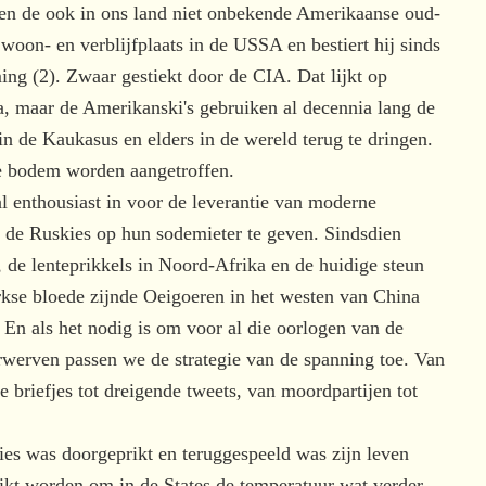
en de ook in ons land niet onbekende Amerikaanse oud-
on- en verblijfplaats in de USSA en bestiert hij sinds
ng (2). Zwaar gestiekt door de CIA. Dat lijkt op
a, maar de Amerikanski's gebruiken al decennia lang de
n de Kaukasus en elders in de wereld terug te dringen.
n de bodem worden aangetroffen.
al enthousiast in voor de leverantie van moderne
 de Ruskies op hun sodemieter te geven. Sindsdien
 de lenteprikkels in Noord-Afrika en de huidige steun
rkse bloede zijnde Oeigoeren in het westen van China
. En als het nodig is om voor al die oorlogen van de
erwerven passen we de strategie van de spanning toe. Van
e briefjes tot dreigende tweets, van moordpartijen tot
es was doorgeprikt en teruggespeeld was zijn leven
kt worden om in de States de temperatuur wat verder