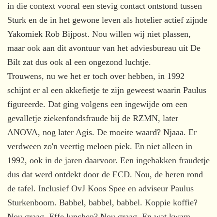
in die context vooral een stevig contact ontstond tussen
Sturk en de in het gewone leven als hotelier actief zijnde
Yakomiek Rob Bijpost. Nou willen wij niet plassen,
maar ook aan dit avontuur van het adviesbureau uit De
Bilt zat dus ook al een ongezond luchtje.
Trouwens, nu we het er toch over hebben, in 1992
schijnt er al een akkefietje te zijn geweest waarin Paulus
figureerde. Dat ging volgens een ingewijde om een
gevalletje ziekenfondsfraude bij de RZMN, later
ANOVA, nog later Agis. De moeite waard? Njaaa. Er
verdween zo'n veertig meloen piek. En niet alleen in
1992, ook in de jaren daarvoor. Een ingebakken fraudetje
dus dat werd ontdekt door de ECD. Nou, de heren rond
de tafel. Inclusief OvJ Koos Spee en adviseur Paulus
Sturkenboom. Babbel, babbel, babbel. Koppie koffie?
Nou graag. Effe lunchen? Nou graag. En wat kwam