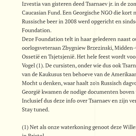
Izvestia van gisteren deed Tsarnaev jr. in de 
Caucasian Fund. Een Georgische NGO die kort 
Russische beer in 2008 werd opgericht en si
Foundation.
Deze Foundation telt in haar gelederen naast
oorlogsveteraan Zbygniew Brzezinski, Midden-O
Ossetië en Tsjetsjenië. Het hele feest wordt v
Vogel (1). De cursisten, onder wie dus ook Tsar
van de Kaukusus ten behoeve van de Amerikaan
Mocht u denken, waar haalt zo'n Russisch dagv
Georgië kwamen de nodige documenten boven wa
Inclusief dus deze info over Tsarnaev en zijn 
Stay tuned.
(1) Net als onze waterkoning genoot deze Willem
in Bristol.