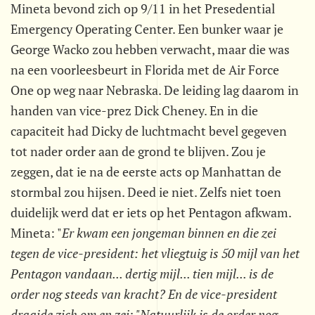
Mineta bevond zich op 9/11 in het Presedential
Emergency Operating Center. Een bunker waar je
George Wacko zou hebben verwacht, maar die was
na een voorleesbeurt in Florida met de Air Force
One op weg naar Nebraska. De leiding lag daarom in
handen van vice-prez Dick Cheney. En in die
capaciteit had Dicky de luchtmacht bevel gegeven
tot nader order aan de grond te blijven. Zou je
zeggen, dat ie na de eerste acts op Manhattan de
stormbal zou hijsen. Deed ie niet. Zelfs niet toen
duidelijk werd dat er iets op het Pentagon afkwam.
Mineta: "
Er kwam een jongeman binnen en die zei
tegen de vice-president: het vliegtuig is 50 mijl van het
Pentagon vandaan... dertig mijl... tien mijl... is de
order nog steeds van kracht? En de vice-president
draaide zich om en zei: "Natuurlijk is de order nog