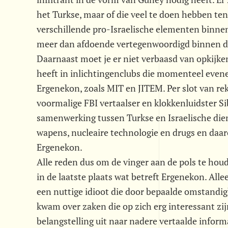
het Turkse, maar of die veel te doen hebben ten
verschillende pro-Israelische elementen binnen 
meer dan afdoende vertegenwoordigd binnen de
Daarnaast moet je er niet verbaasd van opkijke
heeft in inlichtingenclubs die momenteel even
Ergenekon, zoals MIT en JITEM. Per slot van rek
voormalige FBI vertaalser en klokkenluidster S
samenwerking tussen Turkse en Israelische dienst
wapens, nucleaire technologie en drugs en daaro
Ergenekon.
Alle reden dus om de vinger aan de pols te houde
in de laatste plaats wat betreft Ergenekon. Allee
een nuttige idioot die door bepaalde omstandi
kwam over zaken die op zich erg interessant zi
belangstelling uit naar nadere vertaalde informa