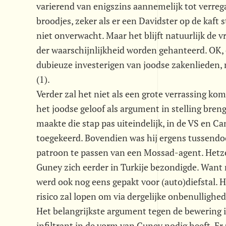
varierend van enigszins aannemelijk tot verreg
broodjes, zeker als er een Davidster op de kaft
niet onverwacht. Maar het blijft natuurlijk de v
der waarschijnlijkheid worden gehanteerd. OK, 
dubieuze investerigen van joodse zakenlieden
(1).
Verder zal het niet als een grote verrassing ko
het joodse geloof als argument in stelling bren
maakte die stap pas uiteindelijk, in de VS en Ca
toegekeerd. Bovendien was hij ergens tussendoor
patroon te passen van een Mossad-agent. Hetze
Guney zich eerder in Turkije bezondigde. Want n
werd ook nog eens gepakt voor (auto)diefstal. 
risico zal lopen om via dergelijke onbenullighe
Het belangrijkste argument tegen de bewering in
infiltrant in de vorm van Guney nodig heeft. Er