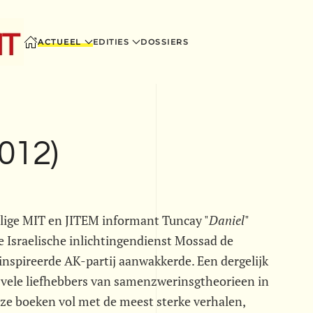
ACTUEEL
EDITIES
DOSSIERS
(012)
alige MIT en JITEM informant Tuncay "
Daniel
"
 Israelische inlichtingendienst Mossad de
nspireerde AK-partij aanwakkerde. Een dergelijk
 de vele liefhebbers van samenzwerinsgtheorieen in
loze boeken vol met de meest sterke verhalen,