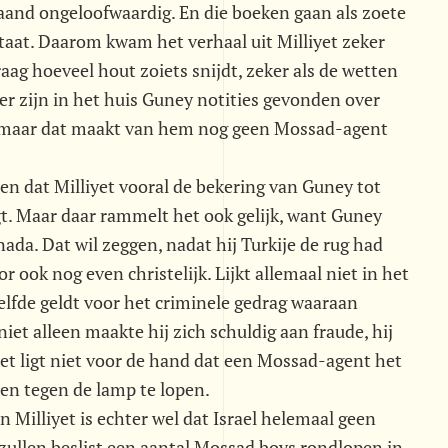
aand ongeloofwaardig. En die boeken gaan als zoete
 staat. Daarom kwam het verhaal uit Milliyet zeker
raag hoeveel hout zoiets snijdt, zeker als de wetten
er zijn in het huis Guney notities gevonden over
, maar dat maakt van hem nog geen Mossad-agent
men dat Milliyet vooral de bekering van Guney tot
gt. Maar daar rammelt het ook gelijk, want Guney
nada. Dat wil zeggen, nadat hij Turkije de rug had
 ook nog even christelijk. Lijkt allemaal niet in het
lfde geldt voor het criminele gedrag waaraan
iet alleen maakte hij zich schuldig aan fraude, hij
Het ligt niet voor de hand dat een Mossad-agent het
den tegen de lamp te lopen.
 Milliyet is echter wel dat Israel helemaal geen
 zullen beslist een aantal Mossad boys rondlopen in