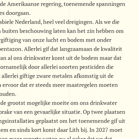
n de Amerikaanse regering, toenemende spanningen
es doorgaan.
tabiele Nederland, heel veel dreigingen. Als we die
n buiten beschouwing laten kan het zin hebben om
ergiftiging van onze lucht en bodem met onder
bentazon. Allerlei gif dat langzaamaan de kwaliteit
 van al ons drinkwater komt uit de bodem maar dat
rnamelijk door allerlei soorten pesticiden die
allerlei giftige zware metalen afkomstig uit de
en ervoor dat er steeds meer maatregelen moeten
houden.
 de grootst mogelijke moeite om ons drinkwater
sprake van een gevaarlijke situatie. Op twee plaatsen
ngsinstallaties geplaatst om het toenemende gif uit
em en sinds kort komt daar Lith bij. In 2027 moet
oen maar experts weten nu al zeker dat we dat