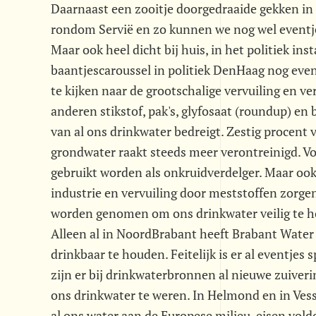
Daarnaast een zooitje doorgedraaide gekken i
rondom Servië en zo kunnen we nog wel eventj
Maar ook heel dicht bij huis, in het politiek ins
baantjescaroussel in politiek DenHaag nog eve
te kijken naar de grootschalige vervuiling en v
anderen stikstof, pak's, glyfosaat (roundup) en 
van al ons drinkwater bedreigt. Zestig procent
grondwater raakt steeds meer verontreinigd. Voo
gebruikt worden als onkruidverdelger. Maar ook 
industrie en vervuiling door meststoffen zorg
worden genomen om ons drinkwater veilig te 
Alleen al in NoordBrabant heeft Brabant Water
drinkbaar te houden. Feitelijk is er al eventjes 
zijn er bij drinkwaterbronnen al nieuwe zuiveri
ons drinkwater te weren. In Helmond en in Vess
al ons water aan de Europese milieu-eisen vold