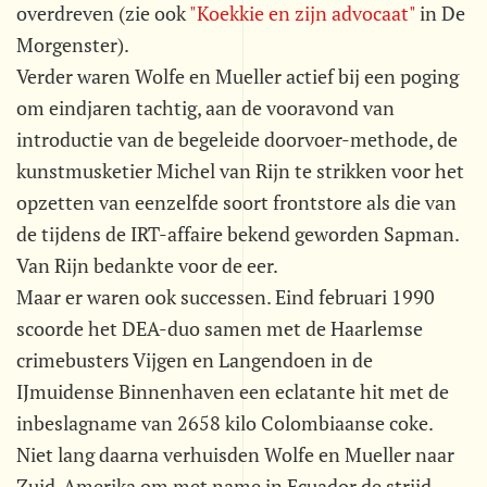
overdreven (zie ook
"Koekkie en zijn advocaat"
in De
Morgenster).
Verder waren Wolfe en Mueller actief bij een poging
om eindjaren tachtig, aan de vooravond van
introductie van de begeleide doorvoer-methode, de
kunstmusketier Michel van Rijn te strikken voor het
opzetten van eenzelfde soort frontstore als die van
de tijdens de IRT-affaire bekend geworden Sapman.
Van Rijn bedankte voor de eer.
Maar er waren ook successen. Eind februari 1990
scoorde het DEA-duo samen met de Haarlemse
crimebusters Vijgen en Langendoen in de
IJmuidense Binnenhaven een eclatante hit met de
inbeslagname van 2658 kilo Colombiaanse coke.
Niet lang daarna verhuisden Wolfe en Mueller naar
Zuid-Amerika om met name in Ecuador de strijd