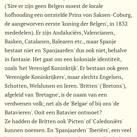
('Sire er zijn geen Belgen moest de locale
hofhouding een ontstelde Prins von Saksen-Coburg,
de aangeworven eerste 'koning der Belgen', in 1832
mededelen). Er zijn Andaluciërs, Valencianen,
Basken, Catalanen, Balearen etc., maar Spanje
bestaat niet en 'Spanjaarden' dus ook niet, behalve
in fantasie. Het gaat om een koloniale identiteit,
zoals 'het Verenigd Koninkrijk'. Er bestaan ook geen
'Verenigde Koninkrijkers', maar slechts Engelsen,
Schotten, Welshmen en Ieren. 'Britten' ('Bretons'),
afgeleid van 'Bretagne', is de naam van een
verdwenen volk; net als de 'Belgae' of bij ons 'de
Batavieren'. Ooit een Batavier ontmoet?
Ze hadden de Britten ook 'Picten' of 'Caledoniërs'
kunnen noemen. En 'Spanjaarden' 'Iberiërs', een veel