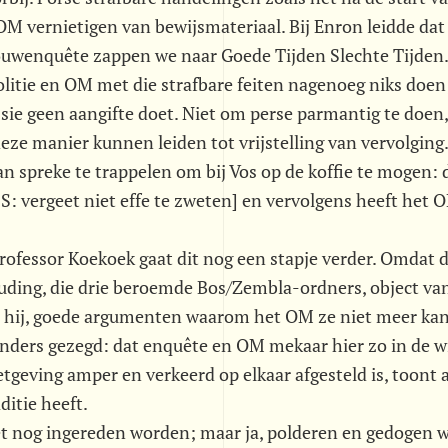
M vernietigen van bewijsmateriaal. Bij Enron leidde dat
bouwenquête zappen we naar Goede Tijden Slechte Tijden
politie en OM met die strafbare feiten nagenoeg niks doen;
ie geen aangifte doet. Niet om perse parmantig te doen
deze manier kunnen leiden tot vrijstelling van vervolgin
van spreke te trappelen om bij Vos op de koffie te mogen: 
S: vergeet niet effe te zweten] en vervolgens heeft het
rofessor Koekoek gaat dit nog een stapje verder. Omdat 
ing, die drie beroemde Bos/Zembla-ordners, object va
telt hij, goede argumenten waarom het OM ze niet meer ka
Anders gezegd: dat enquête en OM mekaar hier zo in de 
wetgeving amper en verkeerd op elkaar afgesteld is, toont a
ditie heeft.
t nog ingereden worden; maar ja, polderen en gedogen 