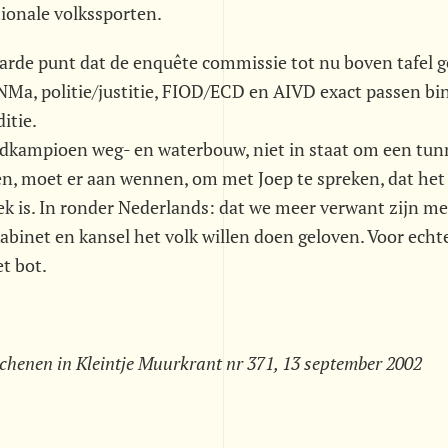
tionale volkssporten.
arde punt dat de enquête commissie tot nu boven tafel g
NMa, politie/justitie, FIOD/ECD en AIVD exact passen bi
itie.
dkampioen weg- en waterbouw, niet in staat om een tunn
n, moet er aan wennen, om met Joep te spreken, dat het
k is. In ronder Nederlands: dat we meer verwant zijn met
abinet en kansel het volk willen doen geloven. Voor echt
et bot.
rschenen in Kleintje Muurkrant nr 371, 13 september 2002