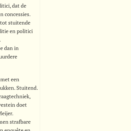
tici, dat de
n concessies.
 tot stuitende
ie en politici
.
e dan in
duurdere
 met een
rukken. Stuitend.
vraagtechniek,
estein doet
eijer.
omen strafbare
an enquête en