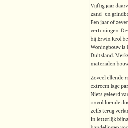
Vijftig jaar daar
zand- en grindb
Een jaar of zeve
vertoningen. Dez
bij Erwin Krol 
Woningbouw is i
Duitsland. Merkw
materialen bou
Zoveel ellende 
extreem lage par
Niets geleerd va
onvoldoende dos
zelfs terug verl
In letterlijk bij
handelingen voor