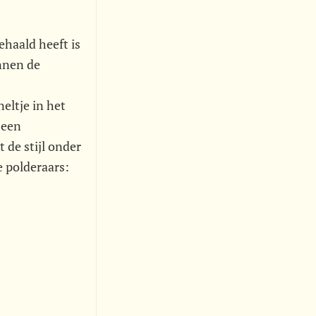
ehaald heeft is
nnen de
eltje in het
 een
 de stijl onder
e polderaars: