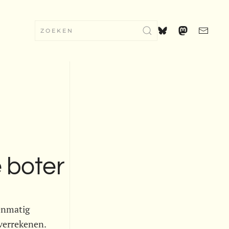
 boter
venmatig
verrekenen.