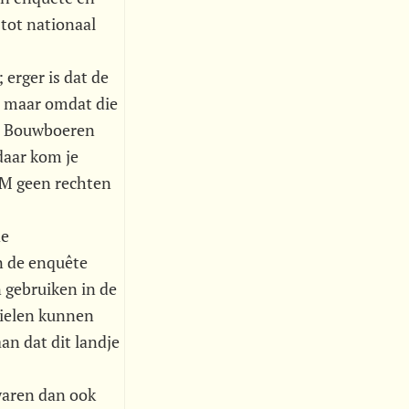
 tot nationaal
.
 erger is dat de
, maar omdat die
g. Bouwboeren
daar kom je
 OM geen rechten
de
n de enquête
n gebruiken in de
wielen kunnen
an dat dit landje
waren dan ook