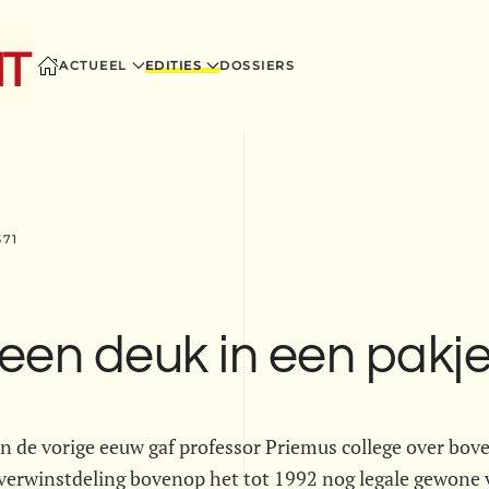
ACTUEEL
EDITIES
DOSSIERS
371
een deuk in een pakje
an de vorige eeuw gaf professor Priemus college over bo
verwinstdeling bovenop het tot 1992 nog legale gewone 