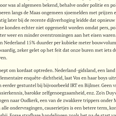
voor was al algemeen bekend, behalve onder politie en poli
oeren langs de Maas ongemeen sjoemelden met prijzen e
ntig later bij de recente dijkverhoging leidde dat opnieuw
e konden echter niet opgemerkt worden omdat pers, polit
beter weer en minder overstromingen aan het eisen waren
n Nederland 15% duurder per kubieke meter bouwvolum
aardig, zeker gelet op het feit dat onze buren met iets 
wen.
roept om kordaat optreden. Nederland-gidsland, een land
lementaire enquête-dichtheid, laat Vos en haar boys uit
n eerder gestuntel bij bijvoorbeeld IRT en Bijlmer. Geen 
sierkennis, barokke zelfgenoegzaamheid, enz. Zo'n Duyv
angen naar Oudkerk, een van de zwakkere trippers onder M
na alle ondervragingen, causerietjes is een betere term, k
bij. Forse strafbare handelingen zoals het na de start v