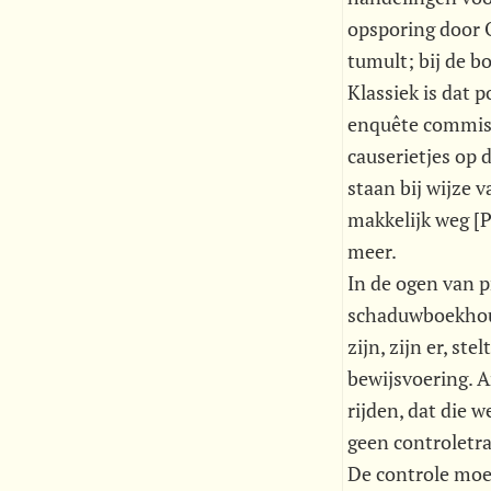
opsporing door O
tumult; bij de 
Klassiek is dat 
enquête commiss
causerietjes op 
staan bij wijze 
makkelijk weg [P
meer.
In de ogen van p
schaduwboekhoud
zijn, zijn er, s
bewijsvoering. 
rijden, dat die 
geen controletra
De controle moe