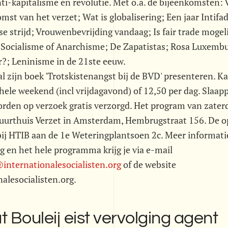
nti-kapitalisme en revolutie. Met o.a. de bijeenkomsten:
mst van het verzet; Wat is globalisering; Een jaar Intifada
se strijd; Vrouwenbevrijding vandaag; Is fair trade mogel
 Socialisme of Anarchisme; De Zapatistas; Rosa Luxemb
r?; Leninisme in de 21ste eeuw.
al zijn boek 'Trotskistenangst bij de BVD' presenteren. K
hele weekend (incl vrijdagavond) of 12,50 per dag. Slaap
rden op verzoek gratis verzorgd. Het program van zater
 Buurthuis Verzet in Amsterdam, Hembrugstraat 156. De 
bij HTIB aan de 1e Weteringplantsoen 2c. Meer informati
g en het hele programma krijg je via e-mail
nternationalesocialisten.org
of de website
alesocialisten.org.
 Bouleij eist vervolging agent