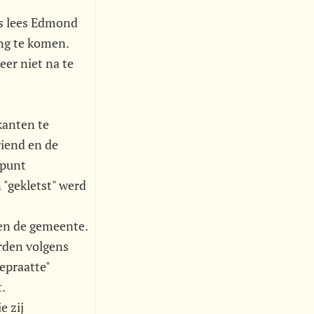
ers lees Edmond
ng te komen.
eer niet na te
kanten te
riend en de
dpunt
"gekletst" werd
 en de gemeente.
orden volgens
epraatte"
.
e zij