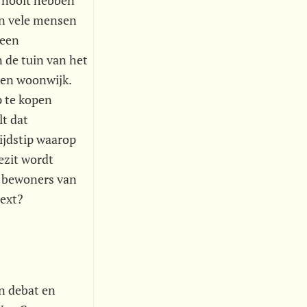
n nooit hebben
en vele mensen
 een
n de tuin van het
 een woonwijk.
p te kopen
lt dat
tijdstip waarop
ezit wordt
De bewoners van
next?
n debat en