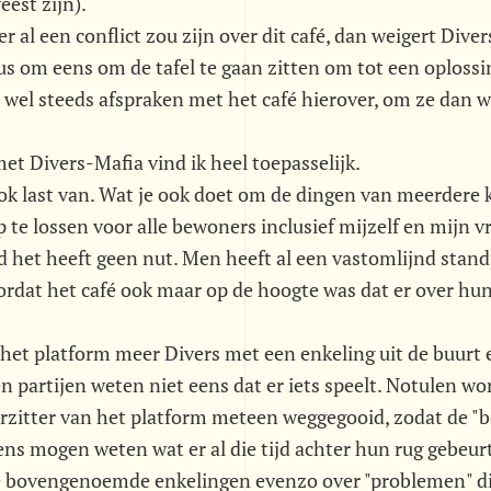
eest zijn).
er al een conflict zou zijn over dit café, dan weigert Div
s om eens om de tafel te gaan zitten om tot een oplossi
 wel steeds afspraken met het café hierover, om ze dan w
met Divers-Mafia vind ik heel toepasselijk.
ook last van. Wat je ook doet om de dingen van meerdere 
p te lossen voor alle bewoners inclusief mijzelf en mijn v
d het heeft geen nut. Men heeft al een vastomlijnd stan
dat het café ook maar op de hoogte was dat er over hun 
 het platform meer Divers met een enkeling uit de buurt
 partijen weten niet eens dat er iets speelt. Notulen w
rzitter van het platform meteen weggegooid, zodat de "b
ns mogen weten wat er al die tijd achter hun rug gebeurt
e bovengenoemde enkelingen evenzo over "problemen" di