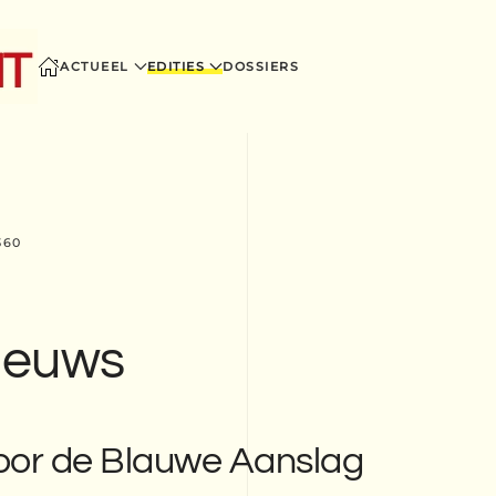
ACTUEEL
EDITIES
DOSSIERS
360
nieuws
oor de Blauwe Aanslag