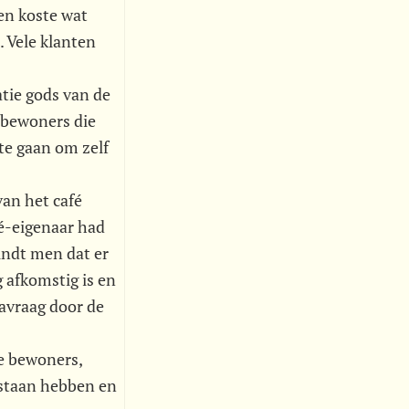
len koste wat
. Vele klanten
tie gods van de
e bewoners die
te gaan om zelf
van het café
fé-eigenaar had
indt men dat er
g afkomstig is en
navraag door de
e bewoners,
 staan hebben en