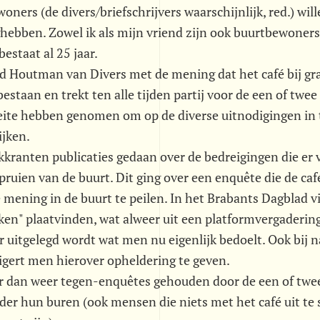
ners (de divers/briefschrijvers waarschijnlijk, red.) wil
ghebben. Zowel ik als mijn vriend zijn ook buurtbewoners
bestaat al 25 jaar.
Houtman van Divers met de mening dat het café bij gra
taan en trekt ten alle tijden partij voor de een of twe
eite hebben genomen om op de diverse uitnodigingen in 
ijken.
kkranten publicaties gedaan over de bedreigingen die er 
pruien van de buurt. Dit ging over een enquête die de ca
mening in de buurt te peilen. In het Brabants Dagblad v
jken" plaatvinden, wat alweer uit een platformvergaderin
r uitgelegd wordt wat men nu eigenlijk bedoelt. Ook bij 
gert men hierover opheldering te geven.
r dan weer tegen-enquêtes gehouden door de een of twe
der hun buren (ook mensen die niets met het café uit te