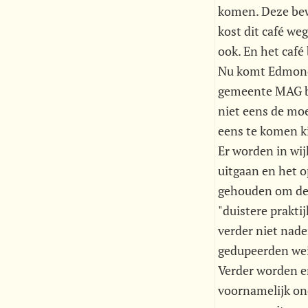
komen. Deze bewo
kost dit café we
ook. En het café 
Nu komt Edmond 
gemeente MAG bes
niet eens de mo
eens te komen k
Er worden in wij
uitgaan en het o
gehouden om de 
"duistere prakti
verder niet nade
gedupeerden wei
Verder worden e
voornamelijk on