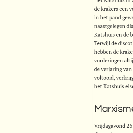
Het Katshuis in
de krakers een 
in het pand gew
naastgelegen dis
Katshuis en de b
Terwijl de disco
hebben de kraker
vorderingen altij
de verjaring van
voltooid, verkrij
het Katshuis eis
Marxism
Vrijdagavond 26,