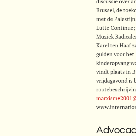
discussie over a
Brussel, de toeko
met de Palestijn
Lutte Continue;
Muziek Radicale
Karel ten Haaf z
gulden voor het 
kinderopvang wo
vindt plaats in
vrijdagavond is 
routebeschrijvin
marxisme2001@i
www.internation
Advocaat