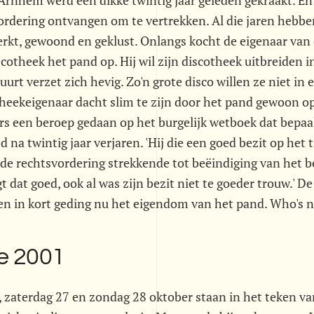
 Arnhem werd een dikke twintig jaar geleden gekraakt. E
vordering ontvangen om te vertrekken. Al die jaren hebb
erkt, gewoond en geklust. Onlangs kocht de eigenaar van
cotheek het pand op. Hij wil zijn discotheek uitbreiden i
uurt verzet zich hevig. Zo'n grote disco willen ze niet in
theekeigenaar dacht slim te zijn door het pand gewoon o
s een beroep gedaan op het burgelijk wetboek dat bepaa
d na twintig jaar verjaren. 'Hij die een goed bezit op het 
 de rechtsvordering strekkende tot beëindiging van het b
gt dat goed, ook al was zijn bezit niet te goeder trouw.' 
en in kort geding nu het eigendom van het pand. Who's 
e 2001
 zaterdag 27 en zondag 28 oktober staan in het teken va