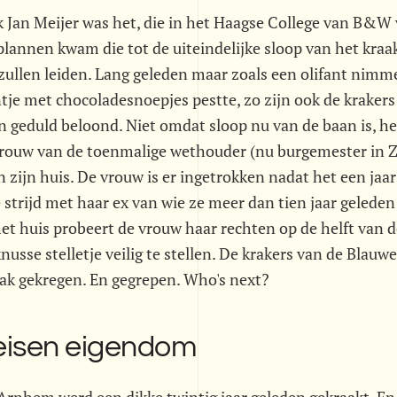
Jan Meijer was het, die in het Haagse College van B&W 
plannen kwam die tot de uiteindelijke sloop van het kra
ullen leiden. Lang geleden maar zoals een olifant nimme
ntje met chocoladesnoepjes pestte, zo zijn ook de kraker
 geduld beloond. Niet omdat sloop nu van de baan is, he
vrouw van de toenmalige wethouder (nu burgemester in Z
n zijn huis. De vrouw is er ingetrokken nadat het een jaar
e strijd met haar ex van wie ze meer dan tien jaar gelede
het huis probeert de vrouw haar rechten op de helft va
knusse stelletje veilig te stellen. De krakers van de Blau
ak gekregen. En gegrepen. Who's next?
eisen eigendom