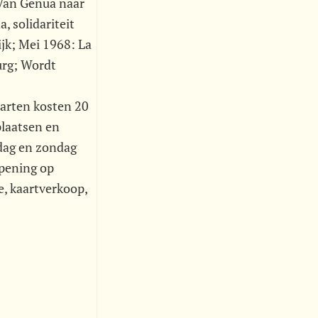
 Van Genua naar
, solidariteit
ijk; Mei 1968: La
urg; Wordt
aarten kosten 20
plaatsen en
dag en zondag
opening op
e, kaartverkoop,