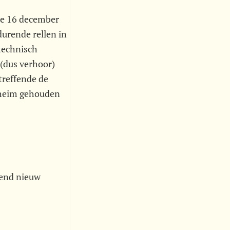
ie 16 december
durende rellen in
 technisch
 (dus verhoor)
etreffende de
eheim gehouden
zend nieuw