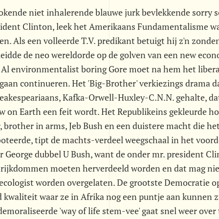
okende niet inhalerende blauwe jurk bevlekkende sorry s
ident Clinton, leek het Amerikaans Fundamentalisme w
n. Als een volleerde T.V. predikant betuigt hij z'n zonde
 leidde de neo wereldorde op de golven van een new eco
. Al environmentalist boring Gore moet na hem het liberale
d gaan continueren. Het 'Big-Brother' verkiezings drama da
eakespeariaans, Kafka-Orwell-Huxley-C.N.N. gehalte, da
on Earth een feit wordt. Het Republikeins gekleurde h
, brother in arms, Jeb Bush en een duistere macht die h
teerde, tipt de machts-verdeel weegschaal in het voord
r George dubbel U Bush, want de onder mr. president Cl
rijkdommen moeten herverdeeld worden en dat mag niet
a ecologist worden overgelaten. De grootste Democratie op
 kwaliteit waar ze in Afrika nog een puntje aan kunnen z
emoraliseerde 'way of life stem-vee' gaat snel weer over 