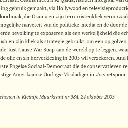
ming gebruik gemaakt, via Hollywood en televisieproducti
oorbraak, die Osama en zijn terrorristenkliek veroorzaak
nmogelijke naïveteit van de politieke-media en de door 
erde bevolking te exposeren als een werkelijkheid die ech
sh en zijn kliek als strategie gebruikt, om een op golven
de 'Just Cause War Soap' aan de wereld op te leggen, waa
de olie en z'n herverkiezing in 2005 wil verzekeren. And
erste Engelse Sociaal-Democraat die de conservatieven re
stige Amerikaanse Oorlogs-Misdadiger in z'n voetspoor. 
rschenen in Kleintje Muurkrant nr 384, 24 oktober 2003