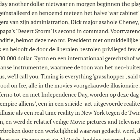
day another dollar nietwaar en morgen beginnen the pla
eïnstalleerd en benoemd meteen het halve 'war cabinet'
ers van zijn administration, Dick major asshole Cheney,
 papa's 'Desert Storm' is second in command. Voortvarend 
aditie, beknot deze neo mr. President met onmiddellijke 
 en belooft de door de liberalen bestolen privileged few 
00.000 dollar. Kyoto en een internationaal gerechtshof 
aanse instrumenten, waarmee de toon van het neo-buiten
 us, we'll call you. Timing is everything 'grasshopper', sai
od on Ice, alle in the movies voorgekauwde illusionaire
ferno tot en met Independence Day, worden op deze dag
empire alliens', een in een suïcide-act uitgevoerde realit
illusie als een real time reality in New York tegen de Tw
n, en werd de relatief veilige Movie pictures and televis
erbroken door een werkelijkheid waarvan gedacht werd, da
 bestaan. Osama met z'n Al Qaida, hadden integraal van 