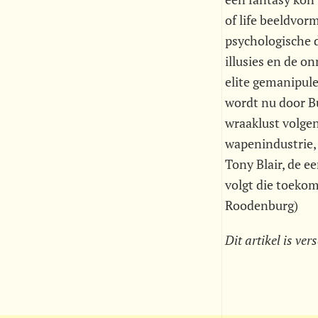
of life beeldvor
psychologische d
illusies en de o
elite gemanipule
wordt nu door Bu
wraaklust volgen
wapenindustrie, 
Tony Blair, de e
volgt die toekom
Roodenburg)
Dit artikel is ve