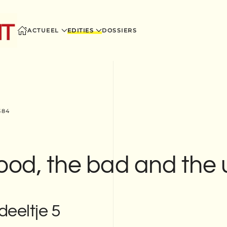
ACTUEEL
EDITIES
DOSSIERS
384
ood, the bad and the 
deeltje 5