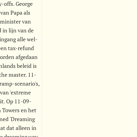
y-offs. George
 van Papa als
 minister van
in lijn van de
ingang alle wel-
een tax-refund
worden afgedaan
lands beleid is
d the master. 11-
 ramp-scenario's,
 van 'extreme
eit. Op 11-09-
in Towers en het
ioned 'Dreaming
t dat alleen in
de dreaming way