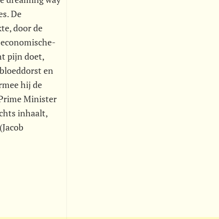
es. De
te, door de
de economische-
t pijn doet,
 bloeddorst en
rmee hij de
 Prime Minister
chts inhaalt,
(Jacob