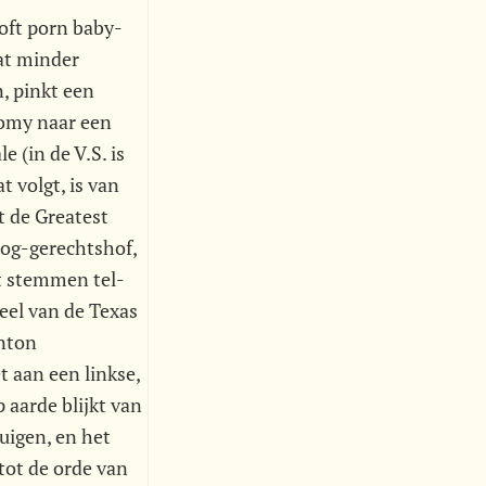
oft porn baby-
at minder
n, pinkt een
nomy naar een
 (in de V.S. is
t volgt, is van
t de Greatest
oog-gerechtshof,
et stemmen tel-
eel van de Texas
inton
 aan een linkse,
 aarde blijkt van
uigen, en het
tot de orde van