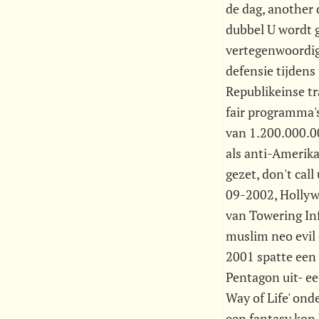
de dag, another 
dubbel U wordt g
vertegenwoordig
defensie tijdens
Republikeinse tr
fair programma's
van 1.200.000.0
als anti-Amerik
gezet, don't call
09-2002, Hollywo
van Towering In
muslim neo evil 
2001 spatte een 
Pentagon uit- ee
Way of Life' ond
een fantasy kon