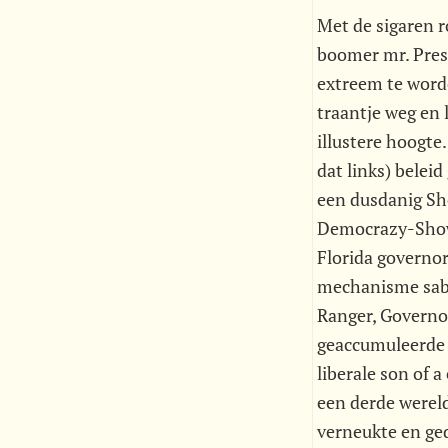
Met de sigaren r
boomer mr. Pres
extreem te worde
traantje weg en
illustere hoogte
dat links) belei
een dusdanig Sh
Democrazy-Show 
Florida governor
mechanisme sabo
Ranger, Governo
geaccumuleerde 
liberale son of 
een derde wereld
verneukte en ged