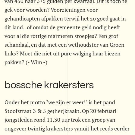
van 450 naar 375 gulden per kwartaal. Dit is toch te
gek voor woorden? Voorzieningen voor
gehandicapten afpakken terwijl het zo goed gaat in
dit land.. of omdat de gemeente geld nodig heeft
voor al die rottige marmeren stoepjes? Een grof
schandaal, en dat met een wethoudster van Groen
links? Moet die niet uit pure walging haar biezen
pakken? (- Wim -)
bossche krakersters
Onder het motto "we zijn er weer!" is het pand
Stoofstraat 3 & 5 ge(her)kraakt. Op 20 februari
jongstleden rond 11.30 uur trok een groep van
ongeveer twintig krakersters vanuit het reeds eerder