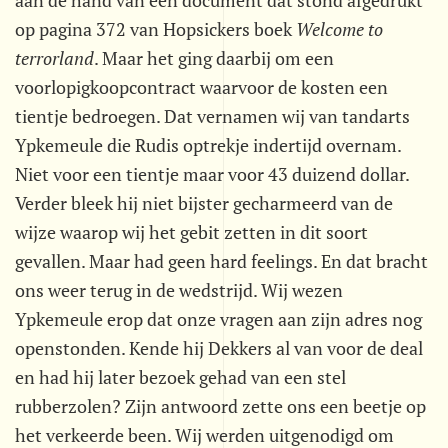
aan de hand van een document dat stond afgedrukt
op pagina 372 van Hopsickers boek 
Welcome to
terrorland
. Maar het ging daarbij om een
voorlopigkoopcontract waarvoor de kosten een
tientje bedroegen. Dat vernamen wij van tandarts
Ypkemeule die Rudis optrekje indertijd overnam.
Niet voor een tientje maar voor 43 duizend dollar.
Verder bleek hij niet bijster gecharmeerd van de
wijze waarop wij het gebit zetten in dit soort
gevallen. Maar had geen hard feelings. En dat bracht
ons weer terug in de wedstrijd. Wij wezen
Ypkemeule erop dat onze vragen aan zijn adres nog
openstonden. Kende hij Dekkers al van voor de deal
en had hij later bezoek gehad van een stel
rubberzolen? Zijn antwoord zette ons een beetje op
het verkeerde been. Wij werden uitgenodigd om