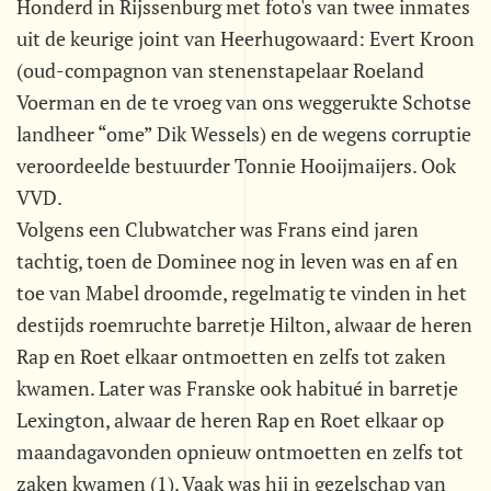
Honderd in Rijssenburg met foto's van twee inmates
uit de keurige joint van Heerhugowaard: Evert Kroon
(oud-compagnon van stenenstapelaar Roeland
Voerman en de te vroeg van ons weggerukte Schotse
landheer “ome” Dik Wessels) en de wegens corruptie
veroordeelde bestuurder Tonnie Hooijmaijers. Ook
VVD.
Volgens een Clubwatcher was Frans eind jaren
tachtig, toen de Dominee nog in leven was en af en
toe van Mabel droomde, regelmatig te vinden in het
destijds roemruchte barretje Hilton, alwaar de heren
Rap en Roet elkaar ontmoetten en zelfs tot zaken
kwamen. Later was Franske ook habitué in barretje
Lexington, alwaar de heren Rap en Roet elkaar op
maandagavonden opnieuw ontmoetten en zelfs tot
zaken kwamen (1). Vaak was hij in gezelschap van