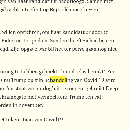
begin van haar kandidatuur beoorloogd. Samen met
skracht uitoefent op Republikeinse kiezers.
te willen oprichten, om haar kandidatuur door te
Biden uit te spreken. Sanders heeft zich al bij een
egd. Zijn opgave was bij het ter perse gaan nog niet
ing te hebben geboekt: 'hun doel is bereikt'. Een
is nu Trump op zijn be
handel
ing van Covid 19 af te
 'de staat van oorlog' uit te roepen, gebruikt Deep
Oekrainegate niet vermochten: Trump ten val
orden in november.
het teken staan van Covid19.