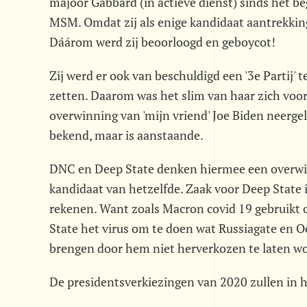
majoor Gabbard (in actieve dienst) sinds het 
MSM. Omdat zij als enige kandidaat aantrekking
Dáárom werd zij beoorloogd en geboycot!
Zij werd er ook van beschuldigd een '3e Partij' 
zetten. Daarom was het slim van haar zich voor 
overwinning van 'mijn vriend' Joe Biden neergel
bekend, maar is aanstaande.
DNC en Deep State denken hiermee een overwinn
kandidaat van hetzelfde. Zaak voor Deep State 
rekenen. Want zoals Macron covid 19 gebruikt om
State het virus om te doen wat Russiagate en 
brengen door hem niet herverkozen te laten w
De presidentsverkiezingen van 2020 zullen in 