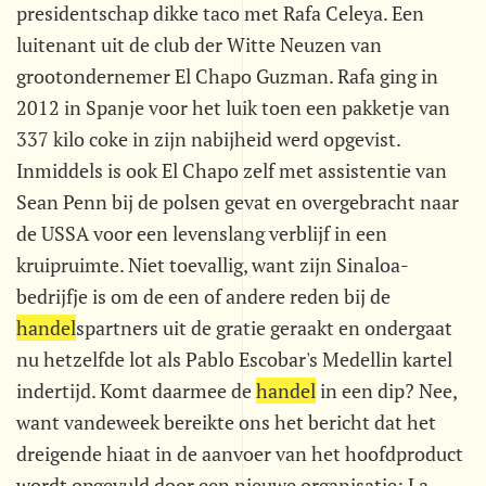
presidentschap dikke taco met Rafa Celeya. Een
luitenant uit de club der Witte Neuzen van
grootondernemer El Chapo Guzman. Rafa ging in
2012 in Spanje voor het luik toen een pakketje van
337 kilo coke in zijn nabijheid werd opgevist.
Inmiddels is ook El Chapo zelf met assistentie van
Sean Penn bij de polsen gevat en overgebracht naar
de USSA voor een levenslang verblijf in een
kruipruimte. Niet toevallig, want zijn Sinaloa-
bedrijfje is om de een of andere reden bij de
handel
spartners uit de gratie geraakt en ondergaat
nu hetzelfde lot als Pablo Escobar's Medellin kartel
indertijd. Komt daarmee de
handel
in een dip? Nee,
want vandeweek bereikte ons het bericht dat het
dreigende hiaat in de aanvoer van het hoofdproduct
wordt opgevuld door een nieuwe organisatie: La