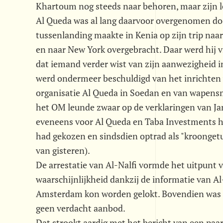
Khartoum nog steeds naar behoren, maar zijn le
Al Queda was al lang daarvoor overgenomen doo
tussenlanding maakte in Kenia op zijn trip na
en naar New York overgebracht. Daar werd hij v
dat iemand verder wist van zijn aanwezigheid in 
werd ondermeer beschuldigd van het inrichten v
organisatie Al Queda in Soedan en van wapensm
het OM leunde zwaar op de verklaringen van Jam
eveneens voor Al Queda en Taba Investments ha
had gekozen en sindsdien optrad als "kroonget
van gisteren).
De arrestatie van Al-Nalfi vormde het uitpunt v
waarschijnlijkheid dankzij de informatie van Al-
Amsterdam kon worden gelokt. Bovendien was e
geen verdacht aanbod.
Dat strookt aardig met het bericht van een paa