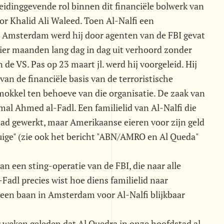
idinggevende rol binnen dit financiële bolwerk van
r Khalid Ali Waleed. Toen Al-Nalfi een
ar Amsterdam werd hij door agenten van de FBI gevat
ier maanden lang dag in dag uit verhoord zonder
de VS. Pas op 23 maart jl. werd hij voorgeleid. Hij
an de financiële basis van de terroristische
okkel ten behoeve van die organisatie. De zaak van
al Ahmed al-Fadl. Een familielid van Al-Nalfi die
d gewerkt, maar Amerikaanse eieren voor zijn geld
uige" (zie ook het bericht "ABN/AMRO en Al Queda"
an een sting-operatie van de FBI, die naar alle
Fadl precies wist hoe diens familielid naar
en baan in Amsterdam voor Al-Nalfi blijkbaar
r weken geleden dat Al Quedra in onze hoofdstad al