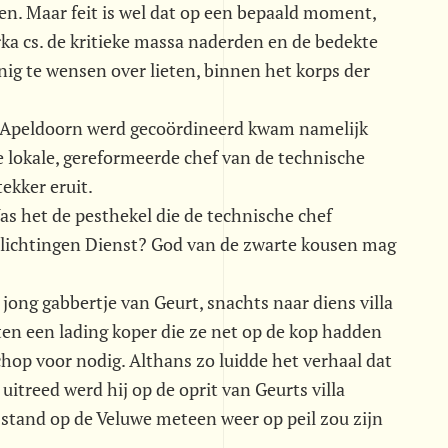
en. Maar feit is wel dat op een bepaald moment,
ka cs. de kritieke massa naderden en de bedekte
nig te wensen over lieten, binnen het korps der
uit Apeldoorn werd gecoördineerd kwam namelijk
e lokale, gereformeerde chef van de technische
ekker eruit.
s het de pesthekel die de technische chef
nlichtingen Dienst? God van de zwarte kousen mag
ong gabbertje van Geurt, snachts naar diens villa
en een lading koper die ze net op de kop hadden
hop voor nodig. Althans zo luidde het verhaal dat
itreed werd hij op de oprit van Geurts villa
stand op de Veluwe meteen weer op peil zou zijn