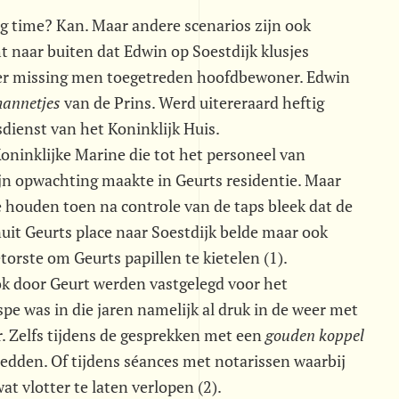
 time? Kan. Maar andere scenarios zijn ook
t naar buiten dat Edwin op Soestdijk klusjes
 der missing men toegetreden hoofdbewoner. Edwin
annetjes
 van de Prins. Werd uitereraard heftig
dienst van het Koninklijk Huis.
oninklijke Marine die tot het personeel van
ijn opwachting maakte in Geurts residentie. Maar
e houden toen na controle van de taps bleek dat de
uit Geurts place naar Soestdijk belde maar ook
orste om Geurts papillen te kietelen (1).
ok door Geurt werden vastgelegd voor het
pe was in die jaren namelijk al druk in de weer met
. Zelfs tijdens de gesprekken met een 
gouden koppel
dden. Of tijdens séances met notarissen waarbij
t vlotter te laten verlopen (2).