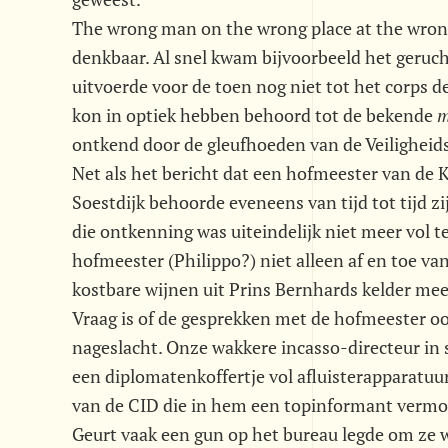
The wrong man on the wrong place at the wrong
denkbaar. Al snel kwam bijvoorbeeld het geruch
uitvoerde voor de toen nog niet tot het corps
kon in optiek hebben behoord tot de bekende 
m
ontkend door de gleufhoeden van de Veiligheids
Net als het bericht dat een hofmeester van de K
Soestdijk behoorde eveneens van tijd tot tijd z
die ontkenning was uiteindelijk niet meer vol t
hofmeester (Philippo?) niet alleen af en toe van
kostbare wijnen uit Prins Bernhards kelder meet
Vraag is of de gesprekken met de hofmeester o
nageslacht. Onze wakkere incasso-directeur in s
een diplomatenkoffertje vol afluisterapparatuur
van de CID die in hem een topinformant vermoe
Geurt vaak een gun op het bureau legde om ze wa