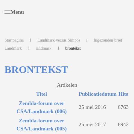
Menu
Terug naar hoofdinhoud
Startpagina
Landmark versus Simpos
Ingezonden brief
Landmark
landmark
brontekst
BRONTEKST
Artikelen
Titel
Publicatiedatum
Hits
Zembla-forum over
25 mei 2016
6763
CSA/Landmark (006)
Zembla-forum over
25 mei 2017
6942
CSA/Landmark (005)