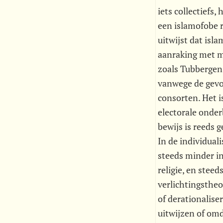
iets collectiefs
een islamofobe r
uitwijst dat isl
aanraking met m
zoals Tubbergen
vanwege de gevoe
consorten. Het i
electorale onder
bewijs is reeds 
In de individual
steeds minder in
religie, en stee
verlichtingsthe
of derationalise
uitwijzen of omd