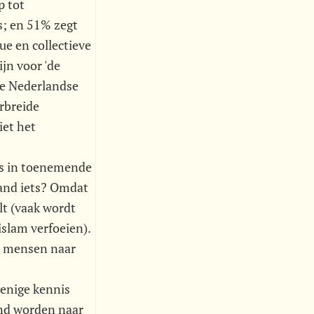
p tot
s; en 51% zegt
ue en collectieve
jn voor 'de
ie Nederlandse
erbreide
iet het
rs in toenemende
mand iets? Omdat
t (vaak wordt
islam verfoeien).
er mensen naar
 enige kennis
nd worden naar