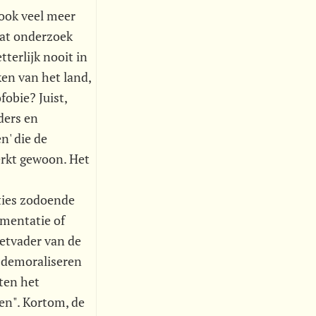
 ook veel meer
dat onderzoek
tterlijk nooit in
en van het land,
obie? Juist,
ders en
n' die de
erkt gewoon. Het
ties zodoende
umentatie of
eetvader van de
e demoraliseren
iten het
en". Kortom, de