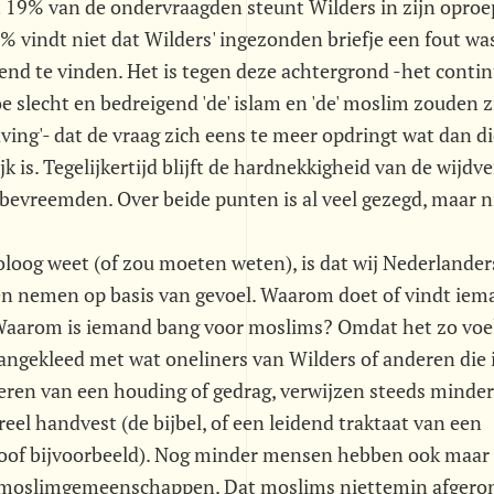
st 19% van de ondervraagden steunt Wilders in zijn oproe
 vindt niet dat Wilders' ingezonden briefje een fout wa
end te vinden. Het is tegen deze achtergrond -het contin
e slecht en bedreigend 'de' islam en 'de' moslim zouden zi
ing'- dat de vraag zich eens te meer opdringt wat dan d
ijk is. Tegelijkertijd blijft de hardnekkigheid van de wijdv
bevreemden. Over beide punten is al veel gezegd, maar n
oloog weet (of zou moeten weten), is dat wij Nederlande
en nemen op basis van gevoel. Waarom doet of vindt ie
 Waarom is iemand bang voor moslims? Omdat het zo voel
angekleed met wat oneliners van Wilders of anderen die 
meren van een houding of gedrag, verwijzen steeds mind
eel handvest (de bijbel, of een leidend traktaat van een
osoof bijvoorbeeld). Nog minder mensen hebben ook maar
 moslimgemeenschappen. Dat moslims niettemin afgero