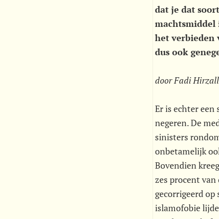
dat je dat soo
machtsmiddel 
het verbieden
dus ook geneg
door Fadi Hirzal
Er is echter een 
negeren. De medi
sinisters rondom
onbetamelijk ook
Bovendien kreeg 
zes procent van
gecorrigeerd op 
islamofobie lijd