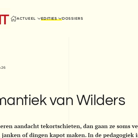
ACTUEEL
EDITIES
DOSSIERS
426
mantiek van Wilders
deren aandacht tekortschieten, dan gaan ze soms v
, janken of dingen kapot maken. In de pedagogiek is