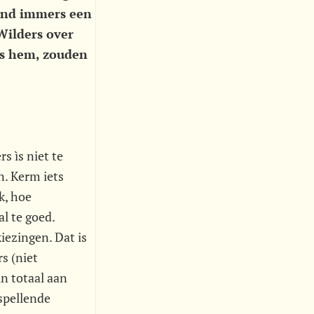
kind immers een
Wilders over
ns hem, zouden
s ìs niet te
n. Kerm iets
k, hoe
l te goed.
iezingen. Dat is
s (niet
n totaal aan
spellende