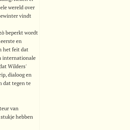
hele wereld over
Dewinter vindt
 zò beperkt wordt
heerste en
 het feit dat
n internationale
dat Wilders'
ip, dialoog en
m dat tegen te
teur van
 stukje hebben