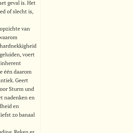
et geval is. Het
d of slecht is,
 opzichte van
n waarom
 hardnekkigheid
geluiden, voert
 inherent
j de één daarom
antiek. Geert
 voor Sturm und
iet nadenken en
dheid en
liefst zo banaal
uding. Reken er