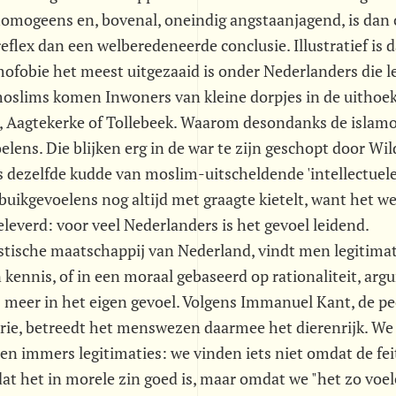
, homogeens en, bovenal, oneindig angstaanjagend, is dan
eflex dan een welberedeneerde conclusie. Illustratief is 
amofobie het meest uitgezaaid is onder Nederlanders die le
oslims komen Inwoners van kleine dorpjes in de uithoek
, Aagtekerke of Tollebeek. Waarom desondanks de islamof
lens. Die blijken erg in de war te zijn geschopt door Wil
s dezelfde kudde van moslim-uitscheldende 'intellectuele
buikgevoelens nog altijd met graagte kietelt, want het w
geleverd: voor veel Nederlanders is het gevoel leidend.
istische maatschappij van Nederland, vindt men legitima
 kennis, of in een moraal gebaseerd op rationaliteit, arg
ds meer in het eigen gevoel. Volgens Immanuel Kant, de p
orie, betreedt het menswezen daarmee het dierenrijk. W
ren immers legitimaties: we vinden iets niet omdat de fe
at het in morele zin goed is, maar omdat we "het zo voel