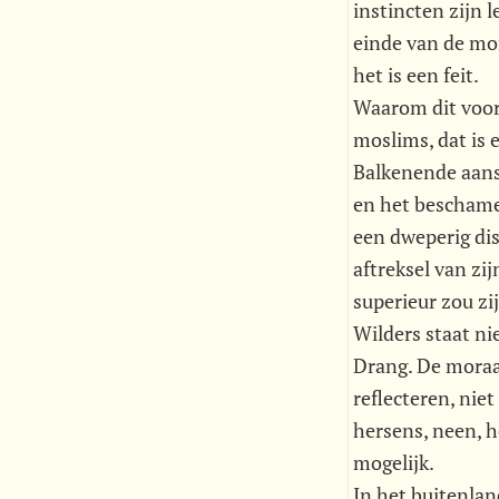
instincten zijn 
einde van de mor
het is een feit.
Waarom dit voor
moslims, dat is 
Balkenende aans
en het beschamen
een dweperig di
aftreksel van zij
superieur zou zi
Wilders staat ni
Drang. De moraa
reflecteren, nie
hersens, neen, he
mogelijk.
In het buitenla