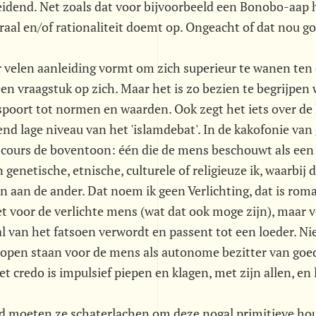
leidend. Net zoals dat voor bijvoorbeeld een Bonobo-aap h
aal en/of rationaliteit doemt op. Ongeacht of dat nou goe
 velen aanleiding vormt om zich superieur te wanen ten
een vraagstuk op zich. Maar het is zo bezien te begrijpe
poort tot normen en waarden. Ook zegt het iets over de
d lage niveau van het 'islamdebat'. In de kakofonie van 
scours de boventoon: één die de mens beschouwt als een
n genetische, etnische, culturele of religieuze ik, waarbi
jn aan de ander. Dat noem ik geen Verlichting, dat is rom
et voor de verlichte mens (wat dat ook moge zijn), maar
l van het fatsoen verwordt en passent tot een loeder. N
t open staan voor de mens als autonome bezitter van goe
t credo is impulsief piepen en klagen, met zijn allen, en 
nd moeten ze schaterlachen om deze nogal primitieve ho