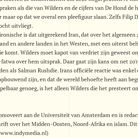
praken als die van Wilders en de cijfers van De Hond de 
r maar op dat we overal een pleefiguur slaan. Zelfs Filip 
ocht uitvliegt.
ronische is dat uitgerekend Iran, dat over het algemeen
and en andere landen in het Westen, met een uiterst be
e komt. Wilders moet kapot van verdriet zijn geweest om
fatwa over hem uitsprak. Daar gaat zijn kans om net zo'
den als Salman Rushdie. Irans officiële reactie was enkel 
opbouwend zijn, en dat de wereld behoefte heeft aan begr
spelbaar genoeg, is het alleen Wilders die het presteert o
romoveert aan de Universiteit van Amsterdam en is redac
rift over het Midden-Oosten, Noord-Afrika en islam. Dit
 www.indymedia.nl)