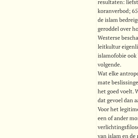
resultaten: lief
koranverbod; 65%
de islam bedreig
geroddel over ho
Westerse beschav
leitkultur eigenl
islamofobie ook 
volgende.
Wat elke antrop
mate beslissing
het goed voelt.
dat gevoel dan a
Voor het legiti
een of ander mor
verlichtingsfil
van islam en de