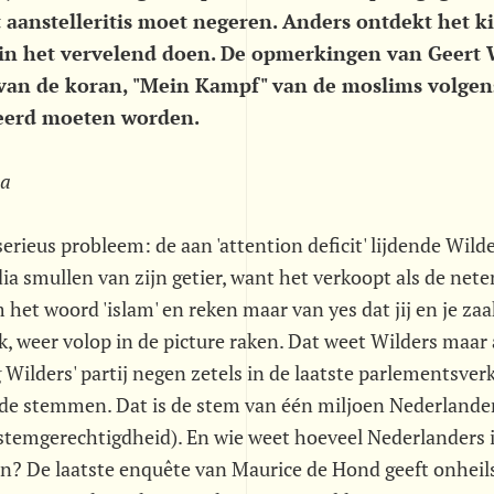
rt aanstelleritis moet negeren. Anders ontdekt het 
in het vervelend doen. De opmerkingen van Geert 
 van de koran, "Mein Kampf" van de moslims volge
eerd moeten worden.
la
serieus probleem: de aan 'attention deficit' lijdende Wilder
a smullen van zijn getier, want het verkoopt als de nete
 het woord 'islam' en reken maar van yes dat jij en je zaa
, weer volop in de picture raken. Dat weet Wilders maar a
Wilders' partij negen zetels in de laatste parlementsverk
 de stemmen. Dat is de stem van één miljoen Nederlander
stemgerechtigdheid). En wie weet hoeveel Nederlanders i
en? De laatste enquête van Maurice de Hond geeft onheil