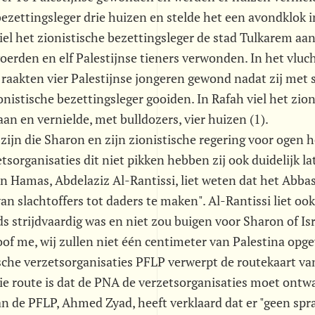
ezettingsleger drie huizen en stelde het een avondklok i
el het zionistische bezettingsleger de stad Tulkarem aan
oerden en elf Palestijnse tieners verwonden. In het vlu
 raakten vier Palestijnse jongeren gewond nadat zij met 
onistische bezettingsleger gooiden. In Rafah viel het zion
aan en vernielde, met bulldozers, vier huizen (1).
e' zijn die Sharon en zijn zionistische regering voor ogen 
etsorganisaties dit niet pikken hebben zij ook duidelijk 
an Hamas, Abdelaziz Al-Rantissi, liet weten dat het Abba
van slachtoffers tot daders te maken". Al-Rantissi liet oo
 strijdvaardig was en niet zou buigen voor Sharon of Isr
oof me, wij zullen niet één centimeter van Palestina opge
che verzetsorganisaties PFLP verwerpt de routekaart va
ie route is dat de PNA de verzetsorganisaties moet ont
 de PFLP, Ahmed Zyad, heeft verklaard dat er "geen spra