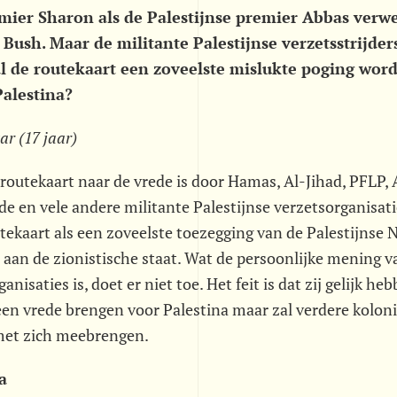
emier Sharon als de Palestijnse premier Abbas ver
 Bush. Maar de militante Palestijnse verzetsstrijde
al de routekaart een zoveelste mislukte poging wo
Palestina?
ar (17 jaar)
outekaart naar de vrede is door Hamas, Al-Jihad, PFLP, 
e en vele andere militante Palestijnse verzetsorganisat
utekaart als een zoveelste toezegging van de Palestijnse 
 aan de zionistische staat. Wat de persoonlijke mening 
nisaties is, doet er niet toe. Het feit is dat zij gelijk he
een vrede brengen voor Palestina maar zal verdere koloni
met zich meebrengen.
a