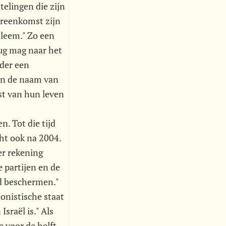
telingen die zijn
ereenkomst zijn
bleem." Zo een
ug mag naar het
nder een
 in de naam van
est van hun leven
. Tot die tijd
cht ook na 2004.
er rekening
 partijen en de
ld beschermen."
onistische staat
sraël is." Als
e voor de helft