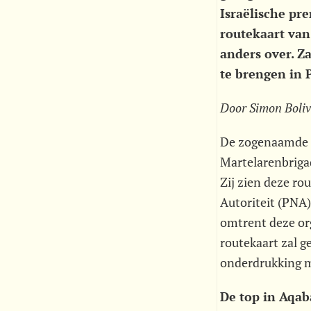
Israëlische pr
routekaart van
anders over. Z
te brengen in 
Door Simon Boliv
De zogenaamde r
Martelarenbrigad
Zij zien deze ro
Autoriteit (PNA)
omtrent deze orga
routekaart zal g
onderdrukking 
De top in Aqab