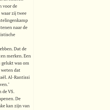
n voor de
 waar zij twee
chtelingenkamp
stenen naar de
istische
hebben. Dat de
laten merken. Een
s gelukt was om
k weten dat
aël. Al-Rantissi
ven."
n de VS.
wapenen. De
ke kan zijn van