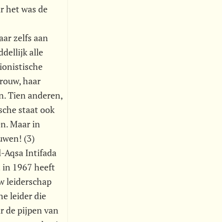
r het was de
aar zelfs aan
dellijk alle
ionistische
vrouw, haar
n. Tien anderen,
sche staat ook
n. Maar in
uwen! (3)
l-Aqsa Intifada
 in 1967 heeft
uw leiderschap
e leider die
ar de pijpen van