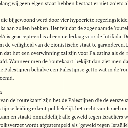
ng wij geen eigen staat hebben bestaat er niet zoiets als 
 die bijgewoond werd door vier hypocriete regeringsleiders
iks aan zullen hebben. Het feit dat de zogenaamde 'route
A is geaccepteerd is al een nederlaag voor de Intifada. De
m de veiligheid van de zionistische staat te garanderen
en dat het een overwinning zal zijn voor Palestina als de '
d. Wanneer men de 'routekaart' bekijkt dan ziet men dat 
de Palestijnen behalve een Palestijnse getto wat in de 'ro
noemd.
n
 van de 'routekaart' zijn het de Palestijnen die de eerste
tijnse leiding erkent publiekelijk het recht van Israël om
staan en staakt onmiddellijk alle geweld tegen Israëliërs 
volksverzet wordt afgestempeld als "geweld tegen Israëliër