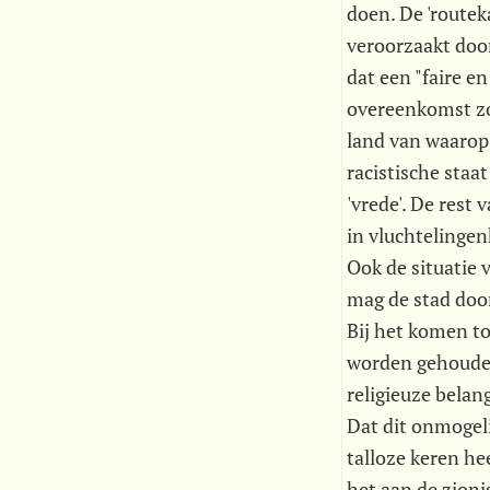
doen. De 'routek
veroorzaakt door
dat een "faire e
overeenkomst zo
land van waarop 
racistische staa
'vrede'. De rest 
in vluchtelinge
Ook de situatie 
mag de stad door
Bij het komen t
worden gehouden 
religieuze belan
Dat dit onmogel
talloze keren he
het aan de zioni