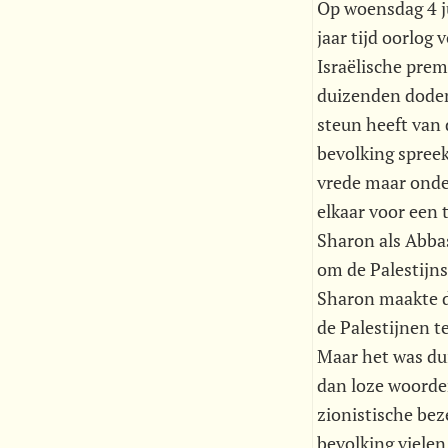
Op woensdag 4 j
jaar tijd oorlog
Israëlische prem
duizenden doden
steun heeft van 
bevolking spreek
vrede maar onder
elkaar voor een 
Sharon als Abbas
om de Palestijns
Sharon maakte du
de Palestijnen t
Maar het was dui
dan loze woorden
zionistische bez
bevolking vielen