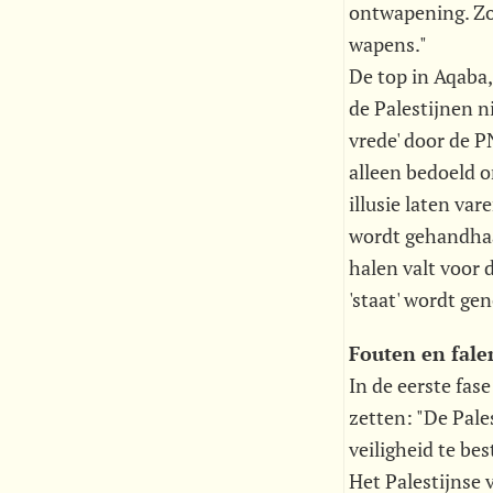
ontwapening. Zola
wapens."
De top in Aqaba,
de Palestijnen n
vrede' door de PN
alleen bedoeld o
illusie laten var
wordt gehandhaaf
halen valt voor 
'staat' wordt ge
Fouten en fale
In de eerste fase
zetten: "De Pales
veiligheid te be
Het Palestijnse 