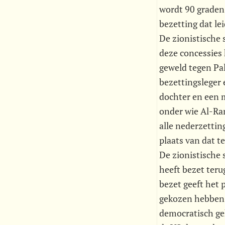
wordt 90 graden 
bezetting dat le
De zionistische 
deze concessies h
geweld tegen Pal
bezettingsleger 
dochter en een m
onder wie Al-Ran
alle nederzetti
plaats van dat t
De zionistische 
heeft bezet teru
bezet geeft het 
gekozen hebben!
democratisch gek