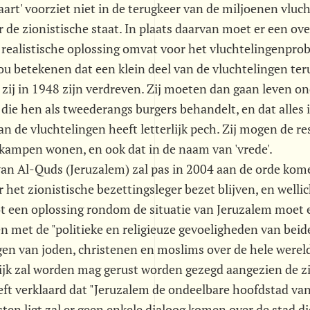
aart' voorziet niet in de terugkeer van de miljoenen vluch
 de zionistische staat. In plaats daarvan moet er een ov
n realistische oplossing omvat voor het vluchtelingenpro
u betekenen dat een klein deel van de vluchtelingen ter
zij in 1948 zijn verdreven. Zij moeten dan gaan leven o
t die hen als tweederangs burgers behandelt, en dat alles
van de vluchtelingen heeft letterlijk pech. Zij mogen de r
nkampen wonen, en ook dat in de naam van 'vrede'.
van Al-Quds (Jeruzalem) zal pas in 2004 aan de orde komen
 het zionistische bezettingsleger bezet blijven, en welli
ot een oplossing rondom de situatie van Jeruzalem moet 
met de "politieke en religieuze gevoeligheden van beide
gen van joden, christenen en moslims over de hele were
ijk zal worden mag gerust worden gezegd aangezien de zi
eft verklaard dat "Jeruzalem de ondeelbare hoofdstad van I
sten ligt zal er geen enkele dialoog komen over de stad di