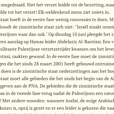
omgedraaid. Niet het verzet leidde tot de bezetting, maa
idde tot het verzet! Elk weldenkend mens ziet zoiets in.
staat hoeft in de eerste fase weinig concessies te doen. M
oudt de zionistische staat zich niet: "Israël staakt onmid
estijnen waar dan ook." Op dinsdag 10 juni pleegde het z
een aanslag op Hamas leider Abdelaziz Al-Rantissi. Een 
ilitante Palestijnse verzetsstrijder kwamen om het leve
tissi, raakten gewond. In de eerste fase moet de zionisti
ngen die het sinds 28 maart 2001 heeft gebouwd ontruime
e doen is de zionistische staat nederzettingen aan het bo
staat moet alle gebieden die het sinds het begin van de A
ggeven aan de PNA. De gebieden die de zionistische staat
pas in de tweede fase terug nadat de Palestijnen een nie
 Met andere woorden: wanneer Arafat, de enige Arabisch
ozen is, opzij is gezet en er een leider is gekozen die na