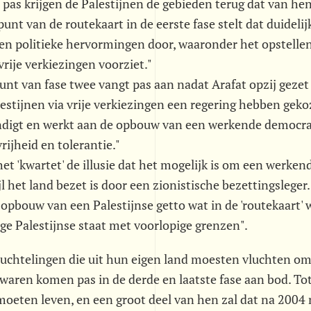
 pas krijgen de Palestijnen de gebieden terug dat van he
punt van de routekaart in de eerste fase stelt dat duidelij
ren politieke hervormingen door, waaronder het opstelle
vrije verkiezingen voorziet."
unt van fase twee vangt pas aan nadat Arafat opzij gezet 
estijnen via vrije verkiezingen een regering hebben gekoz
ndigt en werkt aan de opbouw van een werkende democra
rijheid en tolerantie."
het 'kwartet' de illusie dat het mogelijk is om een werke
l het land bezet is door een zionistische bezettingsleger.
opbouw van een Palestijnse getto wat in de 'routekaart'
ige Palestijnse staat met voorlopige grenzen".
luchtelingen die uit hun eigen land moesten vluchten om
 waren komen pas in de derde en laatste fase aan bod. Tot
moeten leven, en een groot deel van hen zal dat na 200