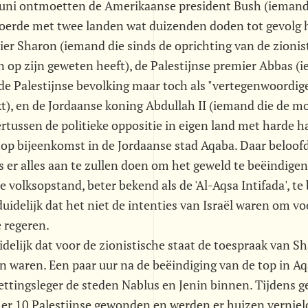
uni ontmoetten de Amerikaanse president Bush (iemand 
 voerde met twee landen wat duizenden doden tot gevolg 
ier Sharon (iemand die sinds de oprichting van de zionis
 op zijn geweten heeft), de Palestijnse premier Abbas (
de Palestijnse bevolking maar toch als "vertegenwoordig
t), en de Jordaanse koning Abdullah II (iemand die de m
tussen de politieke oppositie in eigen land met harde 
top bijeenkomst in de Jordaanse stad Aqaba. Daar beloof
 er alles aan te zullen doen om het geweld te beëindige
e volksopstand, beter bekend als de 'Al-Aqsa Intifada', te
idelijk dat het niet de intenties van Israël waren om vo
e regeren.
delijk dat voor de zionistische staat de toespraak van S
 waren. Een paar uur na de beëindiging van de top in Aq
ettingsleger de steden Nablus en Jenin binnen. Tijdens 
 er 10 Palestijnse gewonden en werden er huizen verniel