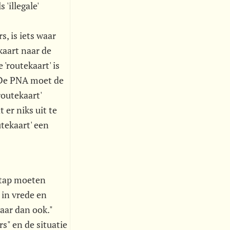
'illegale'
, is iets waar
kaart naar de
 'routekaart' is
. De PNA moet de
routekaart'
er niks uit te
utekaart' een
 stap moeten
 in vrede en
waar dan ook."
s" en de situatie