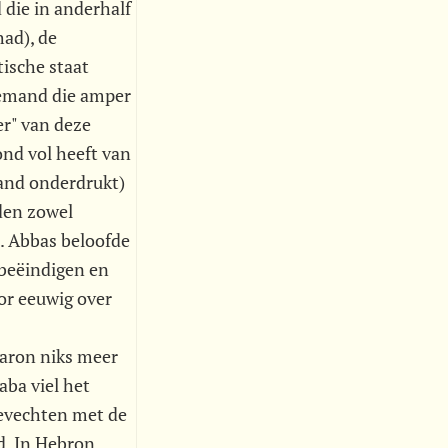
die in anderhalf
had), de
tische staat
iemand die amper
er" van deze
ond vol heeft van
hand onderdrukt)
den zowel
n. Abbas beloofde
 beëindigen en
or eeuwig over
haron niks meer
aba viel het
gevechten met de
d. In Hebron