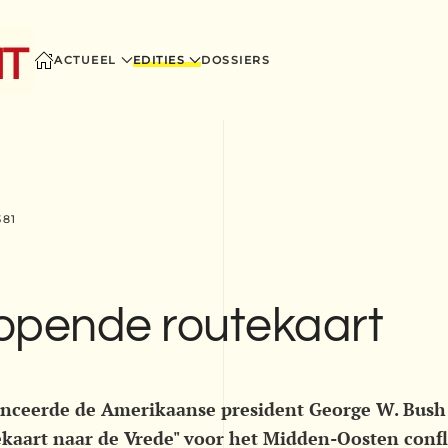
ACTUEEL
EDITIES
DOSSIERS
381
opende routekaart
lanceerde de Amerikaanse president George W. Bush
kaart naar de Vrede" voor het Midden-Oosten confl