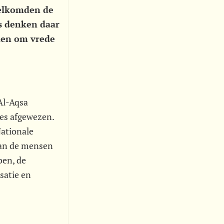
welkomden de
rs denken daar
rden om vrede
Al-Aqsa
ies afgewezen.
Nationale
van de mensen
bben, de
satie en