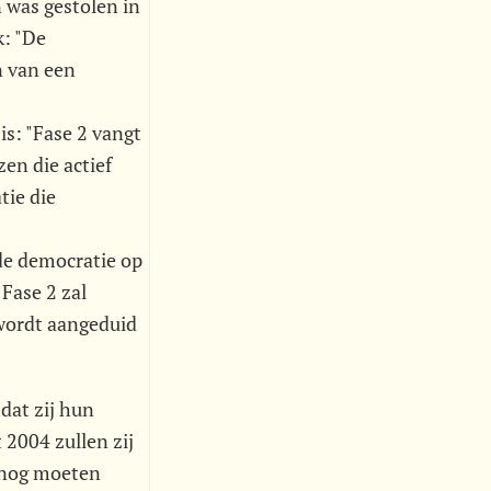
n was gestolen in
k: "De
n van een
is: "Fase 2 vangt
en die actief
tie die
nde democratie op
 Fase 2 zal
 wordt aangeduid
dat zij hun
 2004 zullen zij
4 nog moeten