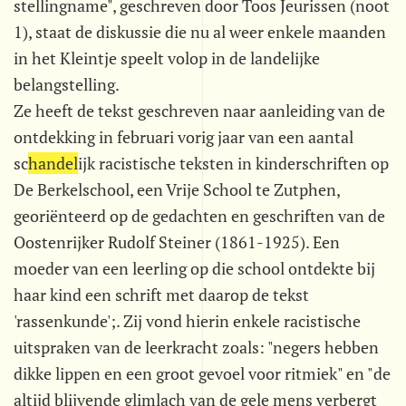
stellingname", geschreven door Toos Jeurissen (noot
1), staat de diskussie die nu al weer enkele maanden
in het Kleintje speelt volop in de landelijke
belangstelling.
Ze heeft de tekst geschreven naar aanleiding van de
ontdekking in februari vorig jaar van een aantal
sc
handel
ijk racistische teksten in kinderschriften op
De Berkelschool, een Vrije School te Zutphen,
georiënteerd op de gedachten en geschriften van de
Oostenrijker Rudolf Steiner (1861-1925). Een
moeder van een leerling op die school ontdekte bij
haar kind een schrift met daarop de tekst
'rassenkunde';. Zij vond hierin enkele racistische
uitspraken van de leerkracht zoals: "negers hebben
dikke lippen en een groot gevoel voor ritmiek" en "de
altijd blijvende glimlach van de gele mens verbergt