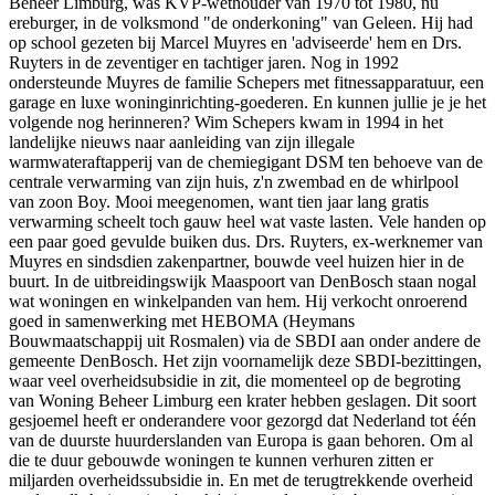
Beheer Limburg, was KVP-wethouder van 1970 tot 1980, nu
ereburger, in de volksmond "de onderkoning" van Geleen. Hij had
op school gezeten bij Marcel Muyres en 'adviseerde' hem en Drs.
Ruyters in de zeventiger en tachtiger jaren. Nog in 1992
ondersteunde Muyres de familie Schepers met fitnessapparatuur, een
garage en luxe woninginrichting-goederen. En kunnen jullie je je het
volgende nog herinneren? Wim Schepers kwam in 1994 in het
landelijke nieuws naar aanleiding van zijn illegale
warmwateraftapperij van de chemiegigant DSM ten behoeve van de
centrale verwarming van zijn huis, z'n zwembad en de whirlpool
van zoon Boy. Mooi meegenomen, want tien jaar lang gratis
verwarming scheelt toch gauw heel wat vaste lasten. Vele handen op
een paar goed gevulde buiken dus. Drs. Ruyters, ex-werknemer van
Muyres en sindsdien zakenpartner, bouwde veel huizen hier in de
buurt. In de uitbreidingswijk Maaspoort van DenBosch staan nogal
wat woningen en winkelpanden van hem. Hij verkocht onroerend
goed in samenwerking met HEBOMA (Heymans
Bouwmaatschappij uit Rosmalen) via de SBDI aan onder andere de
gemeente DenBosch. Het zijn voornamelijk deze SBDI-bezittingen,
waar veel overheidsubsidie in zit, die momenteel op de begroting
van Woning Beheer Limburg een krater hebben geslagen. Dit soort
gesjoemel heeft er onderandere voor gezorgd dat Nederland tot één
van de duurste huurderslanden van Europa is gaan behoren. Om al
die te duur gebouwde woningen te kunnen verhuren zitten er
miljarden overheidssubsidie in. En met de terugtrekkende overheid