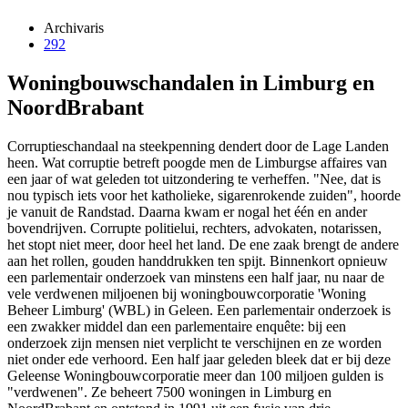
Archivaris
292
Woningbouwschandalen in Limburg en
NoordBrabant
Corruptieschandaal na steekpenning dendert door de Lage Landen
heen. Wat corruptie betreft poogde men de Limburgse affaires van
een jaar of wat geleden tot uitzondering te verheffen. "Nee, dat is
nou typisch iets voor het katholieke, sigarenrokende zuiden", hoorde
je vanuit de Randstad. Daarna kwam er nogal het één en ander
bovendrijven. Corrupte politielui, rechters, advokaten, notarissen,
het stopt niet meer, door heel het land. De ene zaak brengt de andere
aan het rollen, gouden handdrukken ten spijt. Binnenkort opnieuw
een parlementair onderzoek van minstens een half jaar, nu naar de
vele verdwenen miljoenen bij woningbouwcorporatie 'Woning
Beheer Limburg' (WBL) in Geleen. Een parlementair onderzoek is
een zwakker middel dan een parlementaire enquête: bij een
onderzoek zijn mensen niet verplicht te verschijnen en ze worden
niet onder ede verhoord. Een half jaar geleden bleek dat er bij deze
Geleense Woningbouwcorporatie meer dan 100 miljoen gulden is
"verdwenen". Ze beheert 7500 woningen in Limburg en