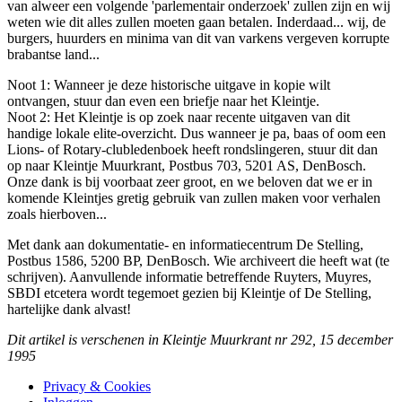
van alweer een volgende 'parlementair onderzoek' zullen zijn en wij
weten wie dit alles zullen moeten gaan betalen. Inderdaad... wij, de
burgers, huurders en minima van dit van varkens vergeven korrupte
brabantse land...
Noot 1: Wanneer je deze historische uitgave in kopie wilt
ontvangen, stuur dan even een briefje naar het Kleintje.
Noot 2: Het Kleintje is op zoek naar recente uitgaven van dit
handige lokale elite-overzicht. Dus wanneer je pa, baas of oom een
Lions- of Rotary-clubledenboek heeft rondslingeren, stuur dit dan
op naar Kleintje Muurkrant, Postbus 703, 5201 AS, DenBosch.
Onze dank is bij voorbaat zeer groot, en we beloven dat we er in
komende Kleintjes gretig gebruik van zullen maken voor verhalen
zoals hierboven...
Met dank aan dokumentatie- en informatiecentrum De Stelling,
Postbus 1586, 5200 BP, DenBosch. Wie archiveert die heeft wat (te
schrijven). Aanvullende informatie betreffende Ruyters, Muyres,
SBDI etcetera wordt tegemoet gezien bij Kleintje of De Stelling,
hartelijke dank alvast!
Dit artikel is verschenen in Kleintje Muurkrant nr 292, 15 december
1995
Privacy & Cookies