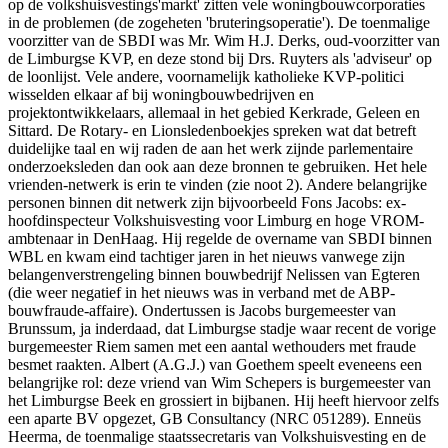
op de volkshuisvestings'markt' zitten vele woningbouwcorporaties
in de problemen (de zogeheten 'bruteringsoperatie'). De toenmalige
voorzitter van de SBDI was Mr. Wim H.J. Derks, oud-voorzitter van
de Limburgse KVP, en deze stond bij Drs. Ruyters als 'adviseur' op
de loonlijst. Vele andere, voornamelijk katholieke KVP-politici
wisselden elkaar af bij woningbouwbedrijven en
projektontwikkelaars, allemaal in het gebied Kerkrade, Geleen en
Sittard. De Rotary- en Lionsledenboekjes spreken wat dat betreft
duidelijke taal en wij raden de aan het werk zijnde parlementaire
onderzoeksleden dan ook aan deze bronnen te gebruiken. Het hele
vrienden-netwerk is erin te vinden (zie noot 2). Andere belangrijke
personen binnen dit netwerk zijn bijvoorbeeld Fons Jacobs: ex-
hoofdinspecteur Volkshuisvesting voor Limburg en hoge VROM-
ambtenaar in DenHaag. Hij regelde de overname van SBDI binnen
WBL en kwam eind tachtiger jaren in het nieuws vanwege zijn
belangenverstrengeling binnen bouwbedrijf Nelissen van Egteren
(die weer negatief in het nieuws was in verband met de ABP-
bouwfraude-affaire). Ondertussen is Jacobs burgemeester van
Brunssum, ja inderdaad, dat Limburgse stadje waar recent de vorige
burgemeester Riem samen met een aantal wethouders met fraude
besmet raakten. Albert (A.G.J.) van Goethem speelt eveneens een
belangrijke rol: deze vriend van Wim Schepers is burgemeester van
het Limburgse Beek en grossiert in bijbanen. Hij heeft hiervoor zelfs
een aparte BV opgezet, GB Consultancy (NRC 051289). Enneüs
Heerma, de toenmalige staatssecretaris van Volkshuisvesting en de