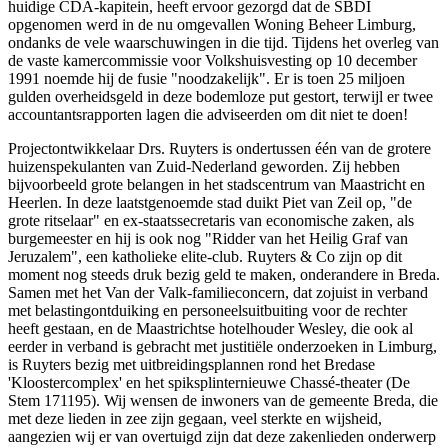
huidige CDA-kapitein, heeft ervoor gezorgd dat de SBDI
opgenomen werd in de nu omgevallen Woning Beheer Limburg,
ondanks de vele waarschuwingen in die tijd. Tijdens het overleg van
de vaste kamercommissie voor Volkshuisvesting op 10 december
1991 noemde hij de fusie "noodzakelijk". Er is toen 25 miljoen
gulden overheidsgeld in deze bodemloze put gestort, terwijl er twee
accountantsrapporten lagen die adviseerden om dit niet te doen!
Projectontwikkelaar Drs. Ruyters is ondertussen één van de grotere
huizenspekulanten van Zuid-Nederland geworden. Zij hebben
bijvoorbeeld grote belangen in het stadscentrum van Maastricht en
Heerlen. In deze laatstgenoemde stad duikt Piet van Zeil op, "de
grote ritselaar" en ex-staatssecretaris van economische zaken, als
burgemeester en hij is ook nog "Ridder van het Heilig Graf van
Jeruzalem", een katholieke elite-club. Ruyters & Co zijn op dit
moment nog steeds druk bezig geld te maken, onderandere in Breda.
Samen met het Van der Valk-familieconcern, dat zojuist in verband
met belastingontduiking en personeelsuitbuiting voor de rechter
heeft gestaan, en de Maastrichtse hotelhouder Wesley, die ook al
eerder in verband is gebracht met justitiële onderzoeken in Limburg,
is Ruyters bezig met uitbreidingsplannen rond het Bredase
'Kloostercomplex' en het spiksplinternieuwe Chassé-theater (De
Stem 171195). Wij wensen de inwoners van de gemeente Breda, die
met deze lieden in zee zijn gegaan, veel sterkte en wijsheid,
aangezien wij er van overtuigd zijn dat deze zakenlieden onderwerp