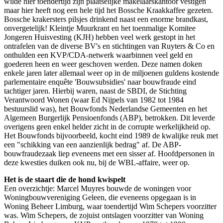
wilde hier toendertijd zijn plaatselijke makelaarskantoor vestigen
maar hier heeft nog een hele tijd het Bossche Kraakkaffee gezeten.
Bossche krakersters pilsjes drinkend naast een enorme brandkast,
onvergetelijk! Kleintje Muurkrant en het toenmalige Komitee
Jongeren Huisvesting (KJH) hebben veel werk gestopt in het
ontrafelen van de diverse BV's en stichtingen van Ruyters & Co en
onthulden een KVP/CDA-netwerk waarbinnen veel geld en
goederen heen en weer geschoven werden. Deze namen doken
enkele jaren later allemaal weer op in de miljoenen guldens kostende
parlementaire enquête 'Bouwsubsidies' naar bouwfraude eind
tachtiger jaren. Hierbij waren, naast de SBDI, de Stichting
Verantwoord Wonen (waar Ed Nijpels van 1982 tot 1984
bestuurslid was), het Bouwfonds Nederlandse Gemeenten en het
Algemeen Burgerlijk Pensioenfonds (ABP), betrokken. Dit leverde
overigens geen enkel helder zicht in de corrupte werkelijkheid op.
Het Bouwfonds bijvoorbeeld, kocht eind 1989 de kwalijke reuk met
een "schikking van een aanzienlijk bedrag" af. De ABP-
bouwfraudezaak liep eveneens met een sisser af. Hoofdpersonen in
deze kwesties duiken ook nu, bij de WBL-affaire, weer op.
Het is de staart die de hond kwispelt
Een overzichtje: Marcel Muyres bouwde de woningen voor
Woningbouwvereniging Geleen, die eveneens opgegaan is in
Woning Beheer Limburg, waar toendertijd Wim Schepers voorzitter
was. Wim Schepers, de zojuist ontslagen voorzitter van Woning