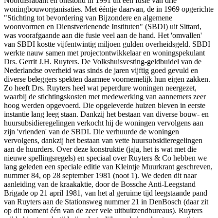
NoordBrabant en ontstond in 1991 uit een fusie van drie
woningbouworganisaties. Met ééntje daarvan, de in 1969 opgerichte
"Stichting tot bevordering van Bijzondere en algemene
woonvormen en Dienstverlenende Instituten" (SBDI) uit Sittard,
was voorafgaande aan die fusie veel aan de hand. Het 'omvallen'
van SBDI kostte vijfentwintig miljoen gulden overheidsgeld. SBDI
werkte nauw samen met projectontwikkelaar en woningspekulant
Drs. Gerrit J.H. Ruyters. De Volkshuisvesting-geldbuidel van de
Nederlandse overheid was sinds de jaren vijftig goed gevuld en
diverse beleggers spekten daarmee voornemelijk hun eigen zakken.
Zo heeft Drs. Ruyters heel wat peperdure woningen neergezet,
waarbij de stichtingskosten met medewerking van aannemers zeer
hoog werden opgevoerd. Die opgeleverde huizen bleven in eerste
instantie lang leeg staan. Dankzij het bestaan van diverse bouw- en
huursubsidieregelingen verkocht hij de woningen vervolgens aan
zijn 'vrienden' van de SBDI. Die verhuurde de woningen
vervolgens, dankzij het bestaan van vette huursubsidieregelingen
aan de huurders. Over deze konstruktie (jaja, het is wat met die
nieuwe spellingsregels) en speciaal over Ruyters & Co hebben we
lang geleden een speciale editie van Kleintje Muurkrant geschreven,
nummer 84, op 28 september 1981 (noot 1). We deden dit naar
aanleiding van de kraakaktie, door de Bossche Anti-Leegstand
Brigade op 21 april 1981, van het al geruime tijd leegstaande pand
van Ruyters aan de Stationsweg nummer 21 in DenBosch (daar zit
op dit moment één van de zeer vele uitbuitzendbureaus). Ruyters