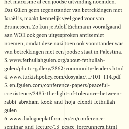
het marxisme al een joodse uitvinding noemden.
Dat Gülen geen tegenstander van betrekkingen met
Israël is, maakt kennelijk veel goed voor van
Bruinessen. Zo kun je Adolf Eichmann voorafgaand
aan WOII ook geen uitgesproken antisemiet
noemen, omdat deze nazi toen ook voorstander was
van betrekkingen met een joodse staat in Palestina.
3. www.fethullahgulen.org/about-fethullah-
gulen/photo-gallery/2862-community-leaders.html
4. www.turkishpolicy.com/dosyalar/.../101-114.pdf
5. en.fgulen.com/conference-papers/peaceful-
coexistence/2483-the-light-of-tolerance-between-
rabbi-abraham-kook-and-hoja-efendi-fethullah-
gulen
6. www.dialogueplatform.eu/en/conference-
seminar-and-lecture/13-peace-forerunners.html