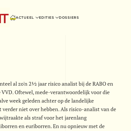
ACTUEEL
EDITIES
DOSSIERS
teel al zo'n 2½ jaar risico analist bij de RABO en
 VVD. Oftewel, mede-verantwoordelijk voor die
alve week geleden achter op de landelijke
 verder niet over hebben. Als risico-analist van de
ijtraakte als straf voor het jarenlang
liborren en euriborren. En nu opnieuw met de